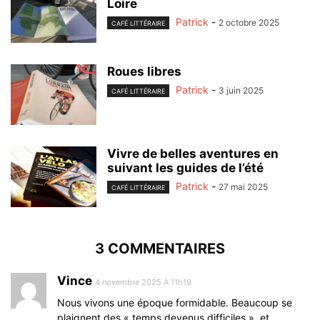
Loire
Patrick
-
2 octobre 2025
CAFÉ LITTÉRAIRE
Roues libres
Patrick
-
3 juin 2025
CAFÉ LITTÉRAIRE
Vivre de belles aventures en
suivant les guides de l’été
Patrick
-
27 mai 2025
CAFÉ LITTÉRAIRE
3 COMMENTAIRES
Vince
4 novembre 2025 À 11h19
Nous vivons une époque formidable. Beaucoup se
plaignent des « temps devenus difficiles », et