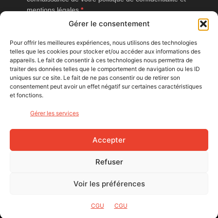
mentions légales.
Gérer le consentement
Vous pouvez vous désinscrire à tout moment en cliquant sur le lien
présent dans nos emails.
Pour offrir les meilleures expériences, nous utilisons des technologies
telles que les cookies pour stocker et/ou accéder aux informations des
J'accepte que Bike Café mesure l'ouverture des
appareils. Le fait de consentir à ces technologies nous permettra de
newsletters afin d'améliorer les contenus proposés.
traiter des données telles que le comportement de navigation ou les ID
uniques sur ce site. Le fait de ne pas consentir ou de retirer son
consentement peut avoir un effet négatif sur certaines caractéristiques
et fonctions.
S'INSCRIRE
Gérer les services
NOUS SUIVRE
Accepter
Refuser
Voir les préférences
© Bike Café - 2026
CGU
CGU