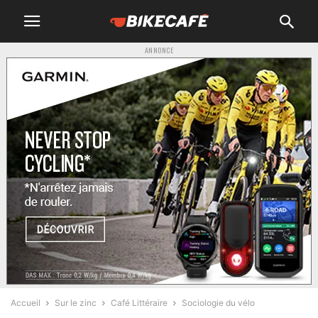
ANNONCE
Accueil
Sur le zinc
Café Littéraire
Sociologie du vélo