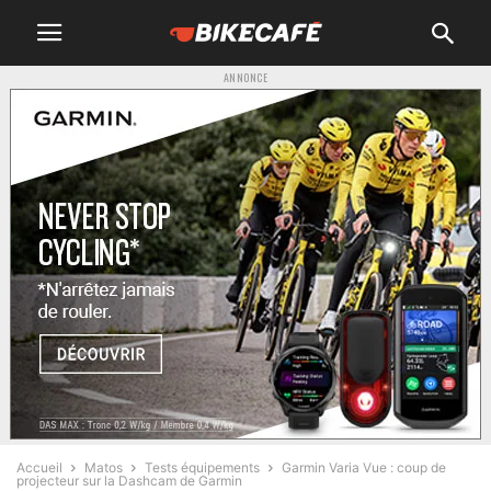
ANNONCE
Accueil
Matos
Tests équipements
Garmin Varia Vue : coup de
projecteur sur la Dashcam de Garmin