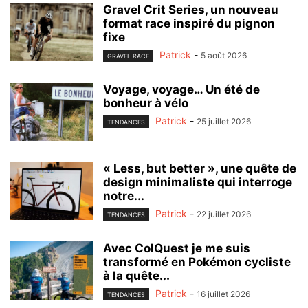
Gravel Crit Series, un nouveau
format race inspiré du pignon
fixe
Patrick
-
5 août 2026
GRAVEL RACE
Voyage, voyage… Un été de
bonheur à vélo
Patrick
-
25 juillet 2026
TENDANCES
« Less, but better », une quête de
design minimaliste qui interroge
notre...
Patrick
-
22 juillet 2026
TENDANCES
Avec ColQuest je me suis
transformé en Pokémon cycliste
à la quête...
Patrick
-
16 juillet 2026
TENDANCES