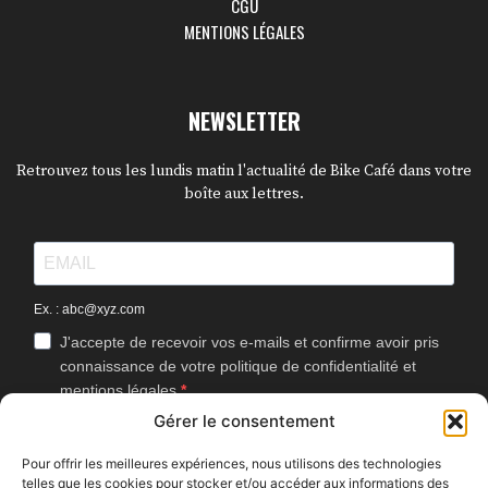
CGU
MENTIONS LÉGALES
NEWSLETTER
Retrouvez tous les lundis matin l'actualité de Bike Café dans votre
boîte aux lettres.
Ex. : abc@xyz.com
J'accepte de recevoir vos e-mails et confirme avoir pris
connaissance de votre politique de confidentialité et
mentions légales.
Gérer le consentement
Vous pouvez vous désinscrire à tout moment en cliquant sur le lien
présent dans nos emails.
Pour offrir les meilleures expériences, nous utilisons des technologies
telles que les cookies pour stocker et/ou accéder aux informations des