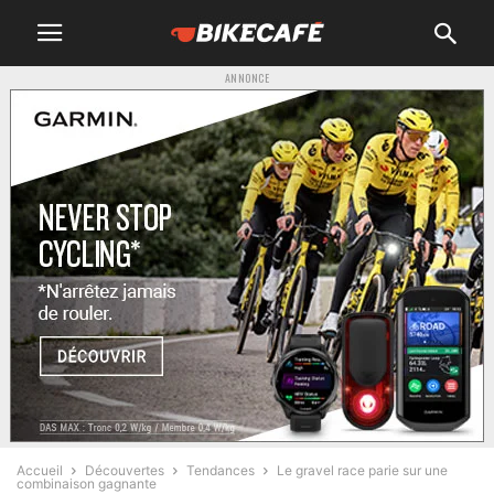
ANNONCE
Accueil
Découvertes
Tendances
Le gravel race parie sur une
combinaison gagnante