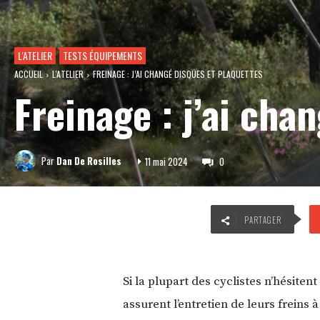
L'ATELIER
TESTS ÉQUIPEMENTS
ACCUEIL
L'ATELIER
FREINAGE : J’AI CHANGÉ DISQUES ET PLAQUETTES
Freinage : j’ai cha
Par
Dan De Rosilles
11 mai 2024
0
PARTAGER
Si la plupart des cyclistes n’hésite
assurent l’entretien de leurs freins 