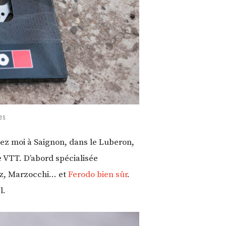
es
hez moi à Saignon, dans le Luberon,
 VTT. D’abord spécialisée
ruz, Marzocchi… et
Ferodo bien sûr
.
l.