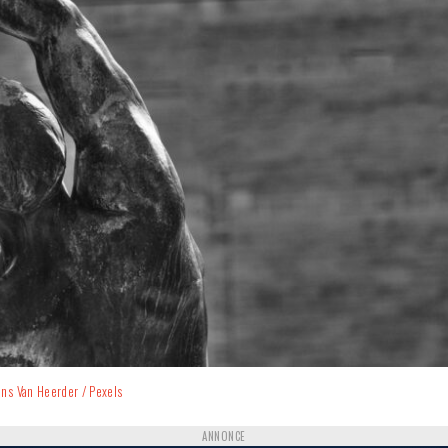
ans Van Heerder / Pexels
ANNONCE