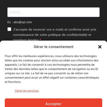
Ex. : abc@xyz.com
J'accepte de recevoir vos e-mails et confirme avoir pris
connaissance de votre politique de confidentialité et
mentions légales.
Gérer le consentement
Vous pouvez vous désinscrire à tout moment en cliquant sur le lien
présent dans nos emails.
Pour offrir les meilleures expériences, nous utilisons des technologies
telles que les cookies pour stocker et/ou accéder aux informations des
J'accepte que Bike Café mesure l'ouverture des
appareils. Le fait de consentir à ces technologies nous permettra de
newsletters afin d'améliorer les contenus proposés.
traiter des données telles que le comportement de navigation ou les ID
uniques sur ce site. Le fait de ne pas consentir ou de retirer son
consentement peut avoir un effet négatif sur certaines caractéristiques
et fonctions.
S'INSCRIRE
Gérer les services
NOUS SUIVRE
Accepter