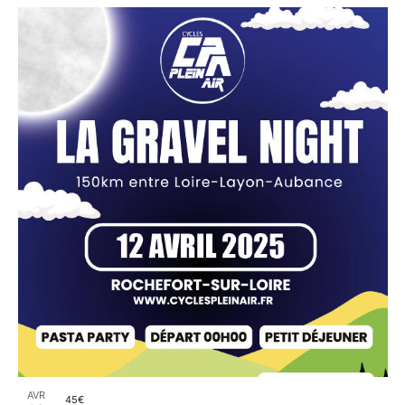
AVR
45€