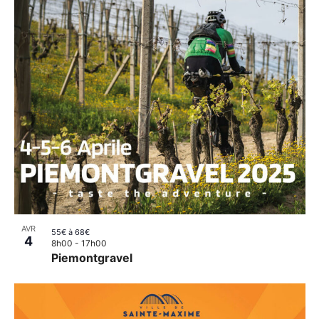
AVR
55€ à 68€
4
8h00
-
17h00
Piemontgravel