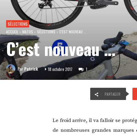
SÉLECTIONS
ACCUEIL
MATOS
SÉLECTIONS
C'EST NOUVEAU ...
C’est nouveau …
Par
Patrick
18 octobre 2017
1
PARTAGER
Le froid arrive, il va falloir se pro
de nombreuses grandes marques c