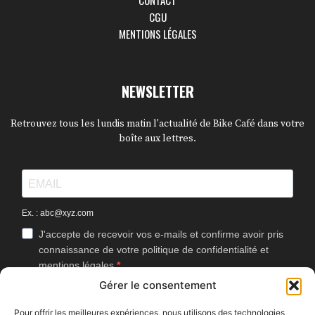
CONTACT
CGU
MENTIONS LÉGALES
NEWSLETTER
Retrouvez tous les lundis matin l'actualité de Bike Café dans votre
boîte aux lettres.
Ex. : abc@xyz.com
J'accepte de recevoir vos e-mails et confirme avoir pris
connaissance de votre politique de confidentialité et
mentions légales.
Gérer le consentement
Vous pouvez vous désinscrire à tout moment en cliquant sur le lien
présent dans nos emails.
Pour offrir les meilleures expériences, nous utilisons des technologies