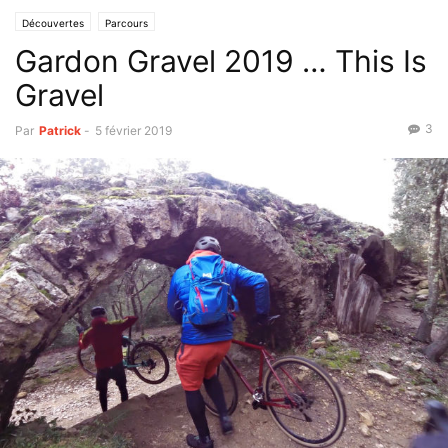
Découvertes
Parcours
Gardon Gravel 2019 … This Is
Gravel
3
Par
Patrick
-
5 février 2019