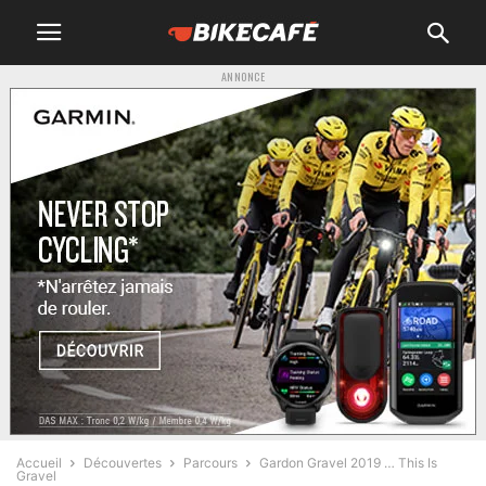
ANNONCE
Accueil
Découvertes
Parcours
Gardon Gravel 2019 … This Is
Gravel