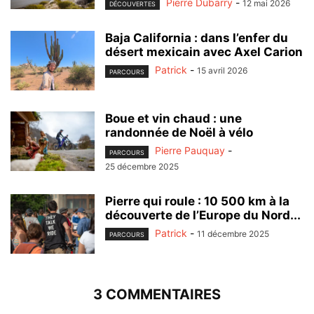
Pierre Dubarry
-
12 mai 2026
DÉCOUVERTES
Baja California : dans l’enfer du
désert mexicain avec Axel Carion
Patrick
-
15 avril 2026
PARCOURS
Boue et vin chaud : une
randonnée de Noël à vélo
Pierre Pauquay
-
PARCOURS
25 décembre 2025
Pierre qui roule : 10 500 km à la
découverte de l’Europe du Nord...
Patrick
-
11 décembre 2025
PARCOURS
3 COMMENTAIRES