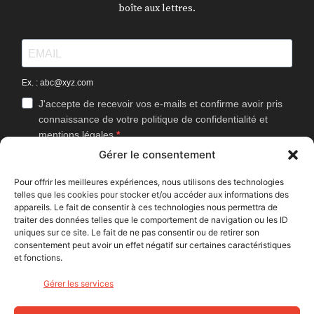
boîte aux lettres.
Ex. : abc@xyz.com
J'accepte de recevoir vos e-mails et confirme avoir pris
connaissance de votre politique de confidentialité et
mentions légales.
Gérer le consentement
Vous pouvez vous désinscrire à tout moment en cliquant sur le lien
présent dans nos emails.
Pour offrir les meilleures expériences, nous utilisons des technologies
telles que les cookies pour stocker et/ou accéder aux informations des
J'accepte que Bike Café mesure l'ouverture des
appareils. Le fait de consentir à ces technologies nous permettra de
newsletters afin d'améliorer les contenus proposés.
traiter des données telles que le comportement de navigation ou les ID
uniques sur ce site. Le fait de ne pas consentir ou de retirer son
consentement peut avoir un effet négatif sur certaines caractéristiques
et fonctions.
S'INSCRIRE
Gérer les services