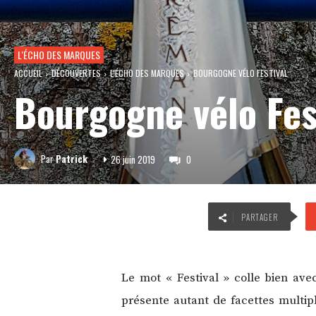
L'ÉCHO DES MARQUES
ACCUEIL
DÉCOUVERTES
L'ÉCHO DES MARQUES
BOURGOGNE VÉLO FESTIVAL
Bourgogne vélo Fes
Par
Patrick
26 juin 2019
0
PARTAGER
Le mot « Festival » colle bien av
présente autant de facettes multipl