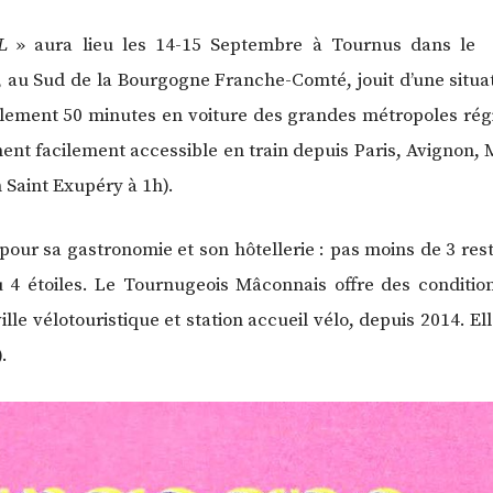
L
» aura lieu les 14-15 Septembre à Tournus dans le T
e, au Sud de la Bourgogne Franche-Comté, jouit d’une situat
eulement 50 minutes en voiture des grandes métropoles régi
ment facilement accessible en train depuis Paris, Avignon
n Saint Exupéry à 1h).
pour sa gastronomie et son hôtellerie : pas moins de 3 res
u 4 étoiles. Le Tournugeois Mâconnais offre des condition
ille vélotouristique et station accueil vélo, depuis 2014. El
.