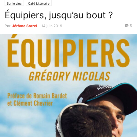
Sur le zinc
Café Littéraire
Équipiers, jusqu’au bout ?
0
Par
Jérôme Sorrel
-
14 juin 2019