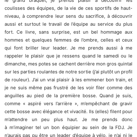
le grand braquet, je prends plaisir à découvrir les
coulisses des équipes, de la vie de ces sportifs de haut-
niveau, à comprendre leur sens du sacrifice, à découvrir
aussi et surtout le travail de l’équipe au service du plus
fort. Ce livre, sans surprise, est un bel hommage aux
hommes et quelques femmes de l’ombre, celles et ceux
qui font briller leur leader. Je me prends aussi à me
rappeler le plaisir que je ressens quand le samedi ou le
dimanche, mes potes se cachent derrière mon gros quintal
sur les parties roulantes de notre sortie (j’ai plutôt un profil
de rouleur). J’ai un vrai plaisir à les emmener bon train, et
je ne suis même pas frustré de les voir filer comme des
anguilles au pied de la première bosse. Quand je suis,
comme « aspiré vers l’arrière », m’empêchant de gravir
cette bosse avec élégance et vivacité. Ils (elles) filent pour
m’attendre un peu plus haut. Je me prends donc
à m’imaginer tel un bon équipier au sein de la FDJ. Je
n’aurais pas pu être un leader d’équipe à vélo, je n’ai ni le