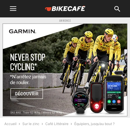
ANNONCE
Accueil
Sur le zinc
Café Littéraire
Équipiers, jusqu’au bout ?