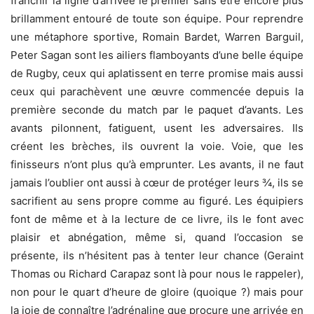
franchir la ligne d’arrivée le premier sans être encore plus
brillamment entouré de toute son équipe. Pour reprendre
une métaphore sportive, Romain Bardet, Warren Barguil,
Peter Sagan sont les ailiers flamboyants d’une belle équipe
de Rugby, ceux qui aplatissent en terre promise mais aussi
ceux qui parachèvent une œuvre commencée depuis la
première seconde du match par le paquet d’avants. Les
avants pilonnent, fatiguent, usent les adversaires. Ils
créent les brèches, ils ouvrent la voie. Voie, que les
finisseurs n’ont plus qu’à emprunter. Les avants, il ne faut
jamais l’oublier ont aussi à cœur de protéger leurs ¾, ils se
sacrifient au sens propre comme au figuré. Les équipiers
font de même et à la lecture de ce livre, ils le font avec
plaisir et abnégation, même si, quand l’occasion se
présente, ils n’hésitent pas à tenter leur chance (Geraint
Thomas ou Richard Carapaz sont là pour nous le rappeler),
non pour le quart d’heure de gloire (quoique ?) mais pour
la joie de connaître l’adrénaline que procure une arrivée en