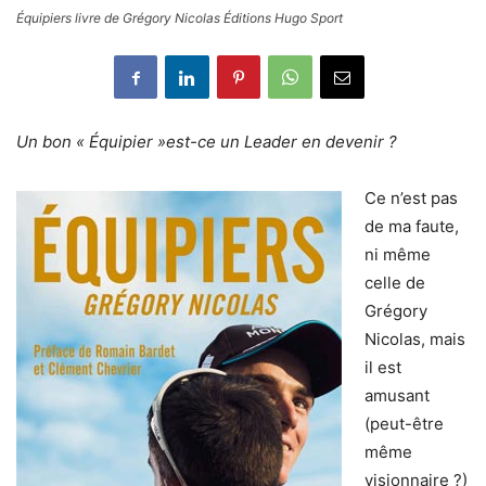
Équipiers livre de Grégory Nicolas Éditions Hugo Sport
Un bon « Équipier »est-ce un Leader en devenir ?
Ce n’est pas
de ma faute,
ni même
celle de
Grégory
Nicolas, mais
il est
amusant
(peut-être
même
visionnaire ?)