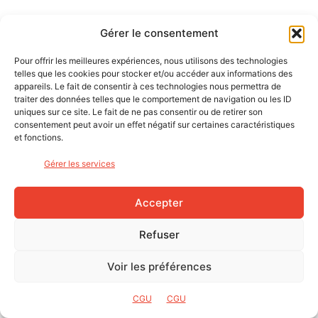
4 COMMENTAIRES
Gérer le consentement
Pierre
25 septembre 2019 À 8h24
Pour offrir les meilleures expériences, nous utilisons des technologies
telles que les cookies pour stocker et/ou accéder aux informations des
Bonjour Dan et Bike Café
appareils. Le fait de consentir à ces technologies nous permettra de
traiter des données telles que le comportement de navigation ou les ID
Merci pour l article qui s attaque à un sujet souvent
uniques sur ce site. Le fait de ne pas consentir ou de retirer son
peu traité qui est l assise sur le vélo et la relation
consentement peut avoir un effet négatif sur certaines caractéristiques
entre le pilote, la selle et le cuissard. En allant sur le
et fonctions.
site d Elastic Interface on observe un volume de Pad
assez conséquent …….presque difficile à s
Gérer les services
y retrouver et trouver Pad à son fessier. Y aura t il une
suite à cette article avec un retour d expérience sur le
Accepter
produit en test et éventuellement un ou des tests sur
la gamme EI même si effectivement EI équipe des
Refuser
marques qui se différencient par des apports
techniques différents ?
Voir les préférences
Un petit plus sur la crème de chamois serait aussi une
suite intéressante parce que peu évoquée dans la
presse ou médias. Mais je dois aussi en louper…..
CGU
CGU
Merci à l équipe de Bike pour cet article et les autres