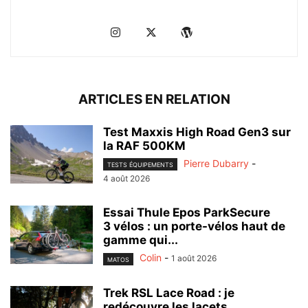
ARTICLES EN RELATION
Test Maxxis High Road Gen3 sur
la RAF 500KM
Pierre Dubarry
-
TESTS ÉQUIPEMENTS
4 août 2026
Essai Thule Epos ParkSecure
3 vélos : un porte-vélos haut de
gamme qui...
Colin
-
1 août 2026
MATOS
Trek RSL Lace Road : je
redécouvre les lacets