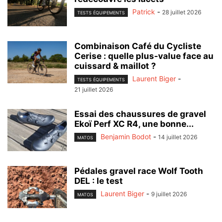
Patrick
-
28 juillet 2026
TESTS ÉQUIPEMENTS
Combinaison Café du Cycliste
Cerise : quelle plus-value face au
cuissard & maillot ?
Laurent Biger
-
TESTS ÉQUIPEMENTS
21 juillet 2026
Essai des chaussures de gravel
Ekoï Perf XC R4, une bonne...
Benjamin Bodot
-
14 juillet 2026
MATOS
Pédales gravel race Wolf Tooth
DEL : le test
Laurent Biger
-
9 juillet 2026
MATOS