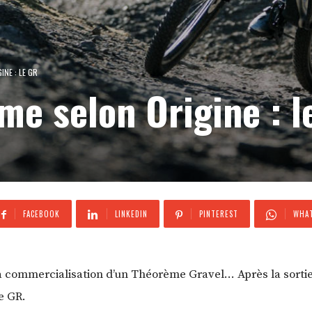
NE : LE GR
e selon Origine : l
FACEBOOK
LINKEDIN
PINTEREST
WHAT
 commercialisation d’un Théorème Gravel… Après la sorti
e GR.