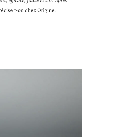
nt, efficace, fiable et sûr. Après
récise t-on chez Origine.