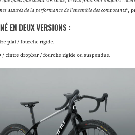
t que quels que soient vos choix, le vélo final sera toujours cohére
mes assurés de la performance de l’ensemble des composants
“, p
NÉ EN DEUX VERSIONS :
re plat / fourche rigide.
 / cintre dropbar / fourche rigide ou suspendue.