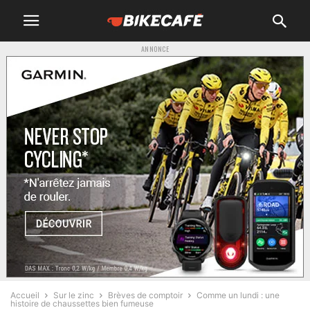
ANNONCE
Accueil
Sur le zinc
Brèves de comptoir
Comme un lundi : une
histoire de chaussettes bien fumeuse