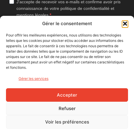
J'accepte de recevoir vos e-mails et confirme avoir pris
connaissance de votre politique de confidentialité et
mentions légales.
Gérer le consentement
Vous pouvez vous désinscrire à tout moment en cliquant sur le lien
présent dans nos emails.
Pour offrir les meilleures expériences, nous utilisons des technologies
telles que les cookies pour stocker et/ou accéder aux informations des
J'accepte que Bike Café mesure l'ouverture des
appareils. Le fait de consentir à ces technologies nous permettra de
newsletters afin d'améliorer les contenus proposés.
traiter des données telles que le comportement de navigation ou les ID
uniques sur ce site. Le fait de ne pas consentir ou de retirer son
consentement peut avoir un effet négatif sur certaines caractéristiques
et fonctions.
S'INSCRIRE
Gérer les services
NOUS SUIVRE
Accepter
Refuser
Voir les préférences