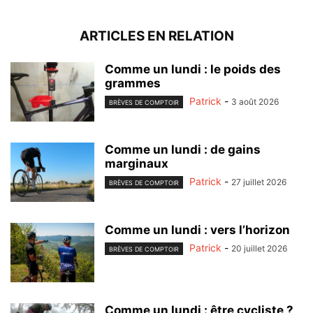
ARTICLES EN RELATION
Comme un lundi : le poids des
grammes
Patrick
-
3 août 2026
BRÈVES DE COMPTOIR
Comme un lundi : de gains
marginaux
Patrick
-
27 juillet 2026
BRÈVES DE COMPTOIR
Comme un lundi : vers l’horizon
Patrick
-
20 juillet 2026
BRÈVES DE COMPTOIR
Comme un lundi : être cycliste ?