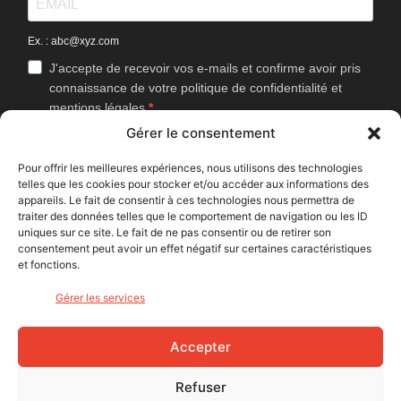
Ex. : abc@xyz.com
J'accepte de recevoir vos e-mails et confirme avoir pris
connaissance de votre politique de confidentialité et
mentions légales.
Gérer le consentement
Vous pouvez vous désinscrire à tout moment en cliquant sur le lien
présent dans nos emails.
Pour offrir les meilleures expériences, nous utilisons des technologies
telles que les cookies pour stocker et/ou accéder aux informations des
J'accepte que Bike Café mesure l'ouverture des
appareils. Le fait de consentir à ces technologies nous permettra de
newsletters afin d'améliorer les contenus proposés.
traiter des données telles que le comportement de navigation ou les ID
uniques sur ce site. Le fait de ne pas consentir ou de retirer son
consentement peut avoir un effet négatif sur certaines caractéristiques
et fonctions.
S'INSCRIRE
Gérer les services
NOUS SUIVRE
Accepter
Refuser