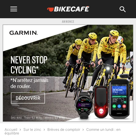
ANNONCE
Accueil
Sur le zinc
Brèves de comptoir
Comme un lundi : en
équilibre