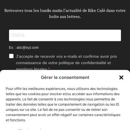
Retrouvez tous les lundis matin l'actualité de Bike Café dans votre
boîte aux lettres.
Ex. : abc@xyz.com
J'accepte de recevoir vos e-mails et confirme avoir pris
connaissance de votre politique de confidentialité et
mentions légales.
Gérer le consentement
Vous pouvez vous désinscrire à tout moment en cliquant sur le lien
présent dans nos emails.
Pour offrir les meilleures expériences, nous utilisons des technologies
telles que les cookies pour stocker et/ou accéder aux informations des
J'accepte que Bike Café mesure l'ouverture des
appareils. Le fait de consentir à ces technologies nous permettra de
newsletters afin d'améliorer les contenus proposés.
traiter des données telles que le comportement de navigation ou les ID
uniques sur ce site. Le fait de ne pas consentir ou de retirer son
consentement peut avoir un effet négatif sur certaines caractéristiques
et fonctions.
S'INSCRIRE