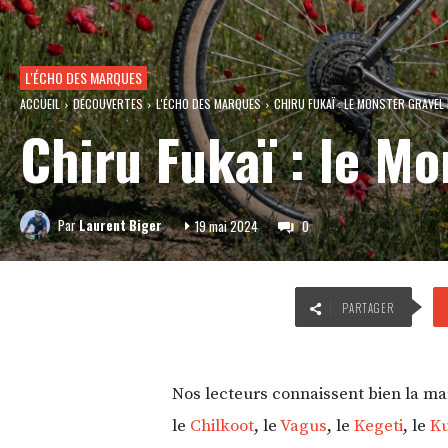
L'ÉCHO DES MARQUES
ACCUEIL
DÉCOUVERTES
L'ÉCHO DES MARQUES
CHIRU FUKAÏ : LE MONSTER GRAVE
Chiru Fukaï : le M
Par
Laurent Biger
19 mai 2024
0
PARTAGER
Nos lecteurs connaissent bien la mar
le
Chilkoot
, le
Vagus
, le
Kegeti
, le
Ku