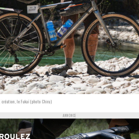
 création, le Fukaï (photo Chiru)
ANNONCE