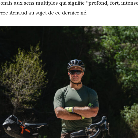
ponais aux sens multiples qui signifie “profond, fort, intens
ierre-Arnaud au sujet de ce dernier né.