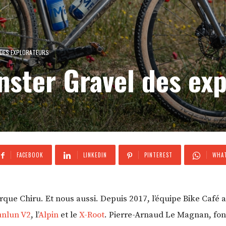
L DES EXPLORATEURS
onster Gravel des ex
FACEBOOK
LINKEDIN
PINTEREST
WHAT
que Chiru. Et nous aussi. Depuis 2017, l’équipe Bike Café a
nlun V2
, l’
Alpin
et le
X-Root
. Pierre-Arnaud Le Magnan, fon