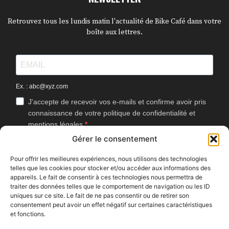
Retrouvez tous les lundis matin l'actualité de Bike Café dans votre
boîte aux lettres.
Ex. : abc@xyz.com
J'accepte de recevoir vos e-mails et confirme avoir pris
connaissance de votre politique de confidentialité et
mentions légales.
Gérer le consentement
Vous pouvez vous désinscrire à tout moment en cliquant sur le lien
présent dans nos emails.
Pour offrir les meilleures expériences, nous utilisons des technologies
telles que les cookies pour stocker et/ou accéder aux informations des
J'accepte que Bike Café mesure l'ouverture des
appareils. Le fait de consentir à ces technologies nous permettra de
newsletters afin d'améliorer les contenus proposés.
traiter des données telles que le comportement de navigation ou les ID
uniques sur ce site. Le fait de ne pas consentir ou de retirer son
consentement peut avoir un effet négatif sur certaines caractéristiques
et fonctions.
S'INSCRIRE