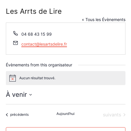
Les Arrts de Lire
« Tous les Évènements
Téléphone
04 68 43 15 99
Email
contact@lesartsdelire.fr
Évènements from this organisateur
Aucun résultat trouvé.
Notice
À venir
Sélectionnez
une
Aujourd’hui
Évènements
suivants
date.
Évènements
précédents