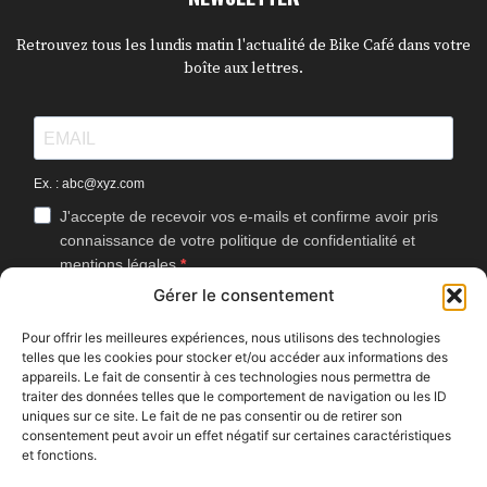
Retrouvez tous les lundis matin l'actualité de Bike Café dans votre
boîte aux lettres.
Ex. : abc@xyz.com
J'accepte de recevoir vos e-mails et confirme avoir pris
connaissance de votre politique de confidentialité et
mentions légales.
Gérer le consentement
Vous pouvez vous désinscrire à tout moment en cliquant sur le lien
présent dans nos emails.
Pour offrir les meilleures expériences, nous utilisons des technologies
telles que les cookies pour stocker et/ou accéder aux informations des
J'accepte que Bike Café mesure l'ouverture des
appareils. Le fait de consentir à ces technologies nous permettra de
newsletters afin d'améliorer les contenus proposés.
traiter des données telles que le comportement de navigation ou les ID
uniques sur ce site. Le fait de ne pas consentir ou de retirer son
consentement peut avoir un effet négatif sur certaines caractéristiques
et fonctions.
S'INSCRIRE