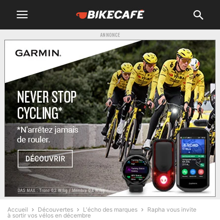
ANNONCE
Accueil
Découvertes
L'écho des marques
Rapha vous invite
à sortir vos vélos en décembre