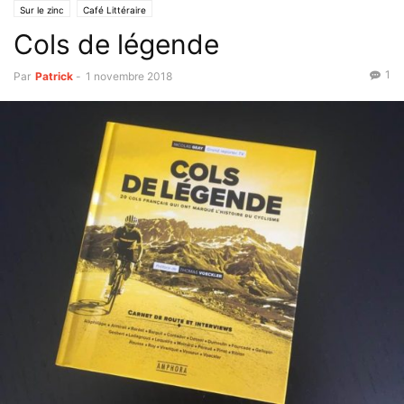
Sur le zinc
Café Littéraire
Cols de légende
1
Par
Patrick
-
1 novembre 2018