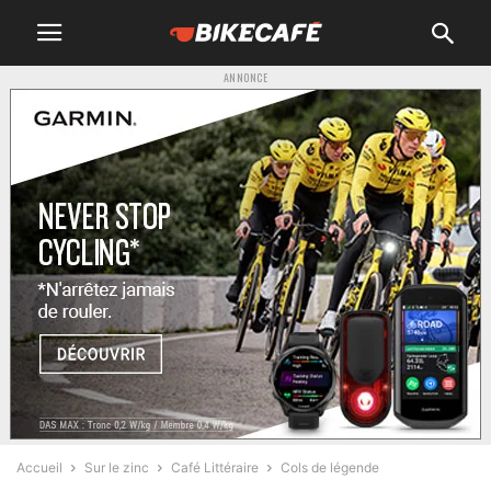
ANNONCE
Accueil
Sur le zinc
Café Littéraire
Cols de légende