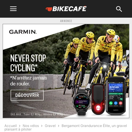
ANNONCE
Accueil
Nos vélos
Gravel
Bergamont Grandurance Élite, un gravel
plaisant à piloter