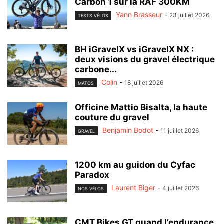
Carbon 1 sur la RAF 300KM
Yann Brasseur
-
23 juillet 2026
TESTS VÉLOS
BH iGravelX vs iGravelX NX :
deux visions du gravel électrique
carbone...
Colin
-
18 juillet 2026
MATOS
Officine Mattio Bisalta, la haute
couture du gravel
Benjamin Bodot
-
11 juillet 2026
GRAVEL
1200 km au guidon du Cyfac
Paradox
Laurent Biger
-
4 juillet 2026
NOS VÉLOS
CMT Bikes GT quand l’endurance