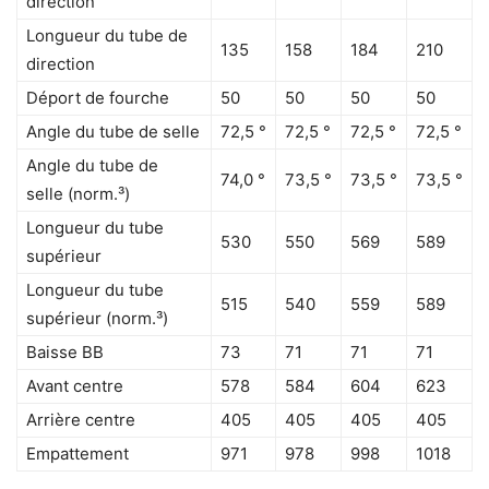
direction
Longueur du tube de
135
158
184
210
direction
Déport de fourche
50
50
50
50
Angle du tube de selle
72,5 °
72,5 °
72,5 °
72,5 °
Angle du tube de
74,0 °
73,5 °
73,5 °
73,5 °
selle (norm.³)
Longueur du tube
530
550
569
589
supérieur
Longueur du tube
515
540
559
589
supérieur (norm.³)
Baisse BB
73
71
71
71
Avant centre
578
584
604
623
Arrière centre
405
405
405
405
Empattement
971
978
998
1018