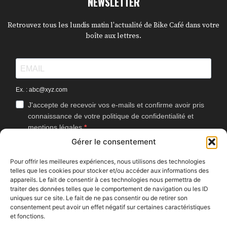
NEWSLETTER
Retrouvez tous les lundis matin l'actualité de Bike Café dans votre
boîte aux lettres.
Ex. : abc@xyz.com
J'accepte de recevoir vos e-mails et confirme avoir pris
connaissance de votre politique de confidentialité et
mentions légales.
Gérer le consentement
Vous pouvez vous désinscrire à tout moment en cliquant sur le lien
présent dans nos emails.
Pour offrir les meilleures expériences, nous utilisons des technologies
telles que les cookies pour stocker et/ou accéder aux informations des
J'accepte que Bike Café mesure l'ouverture des
appareils. Le fait de consentir à ces technologies nous permettra de
newsletters afin d'améliorer les contenus proposés.
traiter des données telles que le comportement de navigation ou les ID
uniques sur ce site. Le fait de ne pas consentir ou de retirer son
consentement peut avoir un effet négatif sur certaines caractéristiques
et fonctions.
S'INSCRIRE