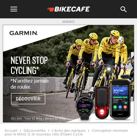
ANNONCE
Accueil
Découvertes
L'écho des marques
Conception minimale
pour le Mind. D, le nouveau vélo d’Open Cycle