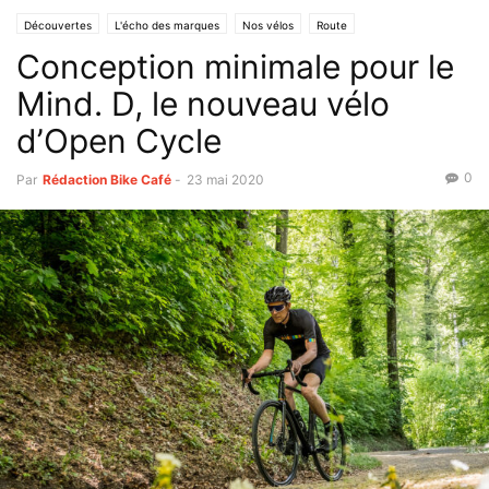
Découvertes
L'écho des marques
Nos vélos
Route
Conception minimale pour le
Mind. D, le nouveau vélo
d’Open Cycle
0
Par
Rédaction Bike Café
-
23 mai 2020