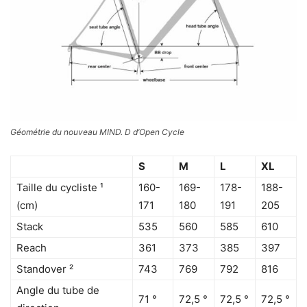
Géométrie du nouveau MIND. D d’Open Cycle
S
M
L
XL
Taille du cycliste ¹
160-
169-
178-
188-
(cm)
171
180
191
205
Stack
535
560
585
610
Reach
361
373
385
397
Standover ²
743
769
792
816
Angle du tube de
71 °
72,5 °
72,5 °
72,5 °