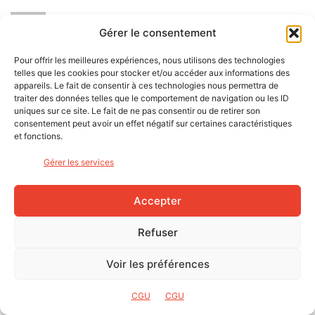
Jean Yves
13 avril 2021 À 19h39
Gérer le consentement
Dont act Patrick…j’aurai été déçu de tomber sur un
m’a tu vu,j’apprécie énormément le contenu du
Pour offrir les meilleures expériences, nous utilisons des technologies
magazine,il contribue à motiver bon nombre d’entre
telles que les cookies pour stocker et/ou accéder aux informations des
nous,continue à nous faire plaisir et à t’éclater sur ces
appareils. Le fait de consentir à ces technologies nous permettra de
traiter des données telles que le comportement de navigation ou les ID
belles machines dans tes très beaux paysages.
uniques sur ce site. Le fait de ne pas consentir ou de retirer son
Chaleureuses salutations à toi et ton équipe.
consentement peut avoir un effet négatif sur certaines caractéristiques
Jean Yves.
et fonctions.
Répondre
Gérer les services
Yoann
14 avril 2021 À 9h06
Accepter
Bonjour,
Refuser
La bonne chose à faire, de toute façon (et je dis ça en
ayant un salaire correct, je n’ose imaginer le coût pour
Voir les préférences
un parent d’un couple au smic) c’est de commencer
à Décathlon, et au fil des noël s’offrir une paire de
CGU
CGU
chaussure, une veste, un cuissard (qui eux feront
plusieurs années).