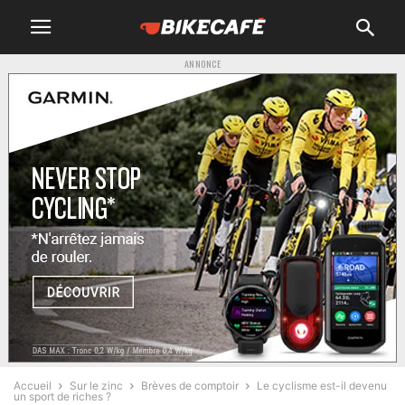
ANNONCE
Accueil
Sur le zinc
Brèves de comptoir
Le cyclisme est-il devenu
un sport de riches ?