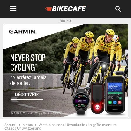
ANNONCE
Accueil
Matos
Veste 4 saisons Löwenkralle : La griffe aventure
d’Assos Of Switzerland