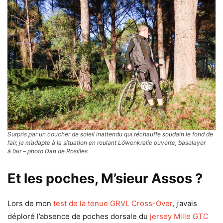
Surpris par un coucher de soleil inattendu qui réchauffe soudain le fond de
l’air, je m’adapte à la situation en roulant Löwenkralle ouverte, baselayer
à l’air – photo Dan de Rosilles
Et les poches, M’sieur Assos ?
Lors de mon
test de la tenue GRVL Cross-Over
, j’avais
déploré l’absence de poches dorsale du
jersey Mille GTC