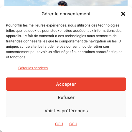
Gérer le consentement
Pour offrir les meilleures expériences, nous utilisons des technologies
telles que les cookies pour stocker et/ou accéder aux informations des
appareils. Le fait de consentir à ces technologies nous permettra de
traiter des données telles que le comportement de navigation ou les ID
uniques sur ce site. Le fait de ne pas consentir ou de retirer son
consentement peut avoir un effet négatif sur certaines caractéristiques
et fonctions.
Gérer les services
Avec la Löwenkralle, Assos signe un produit de très grande qualité,
parfaitement adapté aux cyclistes d’aujourd’hui – photo Anne Fontanesi
Accepter
Avec la Löwenkralle, Assos signe un produit majeur, qui
s’inscrit parfaitement dans sa collection Gravel, encore
Refuser
assez succincte, mais définitivement prometteuse… Car il
Voir les préférences
ne manquerait pas grand-chose pour compléter cette
collection et lui donner le volume et la légitimité qu’elle
CGU
CGU
mérite !