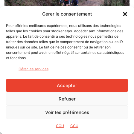
Gérer le consentement
Pour offrir les meilleures expériences, nous utilisons des technologies
telles que les cookies pour stocker et/ou accéder aux informations des
appareils. Le fait de consentir à ces technologies nous permettra de
traiter des données telles que le comportement de navigation ou les ID
uniques sur ce site. Le fait de ne pas consentir ou de retirer son
consentement peut avoir un effet négatif sur certaines caractéristiques
et fonctions.
Enfin, un peu de répit après un enchaînement de montées – photo
Philippe Aillaud.
Gérer les services
Place à une longue descente, et enfin, après être passés
au lieu-dit “Les Gastons”, nous récupérons la route du Muy
Accepter
et attaquons la dernière difficulté : le col de Peigros, long
de seulement 2 km, mais avec une dernière rampe bien
Refuser
raide.
Voir les préférences
CGU
CGU