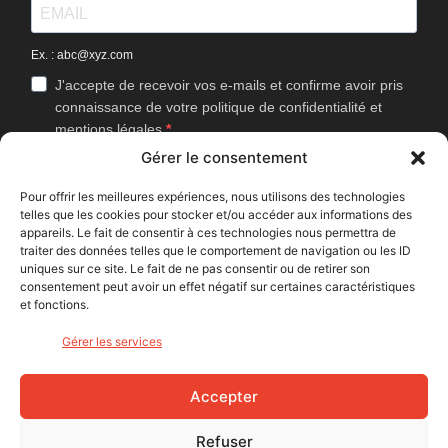
Ex. : abc@xyz.com
J'accepte de recevoir vos e-mails et confirme avoir pris
connaissance de votre politique de confidentialité et
mentions légales.
Gérer le consentement
Vous pouvez vous désinscrire à tout moment en cliquant sur le lien
présent dans nos emails.
Pour offrir les meilleures expériences, nous utilisons des technologies
telles que les cookies pour stocker et/ou accéder aux informations des
J'accepte que Bike Café mesure l'ouverture des
appareils. Le fait de consentir à ces technologies nous permettra de
newsletters afin d'améliorer les contenus proposés.
traiter des données telles que le comportement de navigation ou les ID
uniques sur ce site. Le fait de ne pas consentir ou de retirer son
consentement peut avoir un effet négatif sur certaines caractéristiques
et fonctions.
S'INSCRIRE
Gérer les services
NOUS SUIVRE
Accepter
Refuser