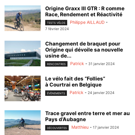
Origine Graxx III GTR : R comme
Race, Rendement et Réactivité
Philippe AILLAUD
-
TESTS VÉLOS
7 février 2024
Changement de braquet pour
Origine qui dévoile sa nouvelle
usine de...
Patrick
-
31 janvier 2024
RENCONTRES
Le vélo fait des “Follies”
à Courtrai en Belgique
Patrick
-
24 janvier 2024
ÉVÈNEMENTS
Trace gravel entre terre et mer au
Pays d’Aubagne
Matthieu
-
17 janvier 2024
DÉCOUVERTES