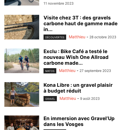
11 novembre 2023
Visite chez 3T : des gravels
carbone haut de gamme made
in...
Matthieu
-
28 octobre 2023
DÉCOUVERTES
Exclu : Bike Café a testé le
nouveau Wish One Allroad
carbone made...
Matthieu
-
27 septembre 2023
MATOS
Kona Libre : un gravel plaisir
à budget réduit
Matthieu
-
9 août 2023
GRAVEL
En immersion avec Gravel’Up
dans les Vosges