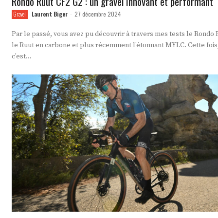
Rondo Ruut CF2 G2 : un gravel innovant et performant
Laurent Biger
27 décembre 2024
Gravel
-
Par le passé, vous avez pu découvrir à travers mes tests le Rondo R
le Ruut en carbone et plus récemment l'étonnant MYLC. Cette fois
c'est...