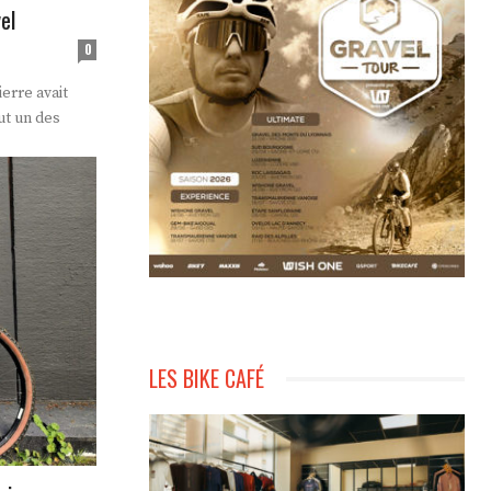
el
0
erre avait
ut un des
LES BIKE CAFÉ