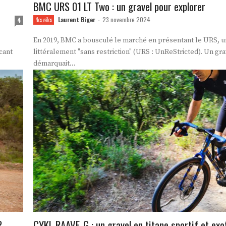
BMC URS 01 LT Two : un gravel pour explorer
Laurent Biger
23 novembre 2024
4
Nos vélos
-
En 2019, BMC a bousculé le marché en présentant le URS, u
cant
littéralement "sans restriction" (URS : UnReStricted). Un gra
démarquait...
?
CYKL RAAVE-G : un gravel en titane sportif et exo