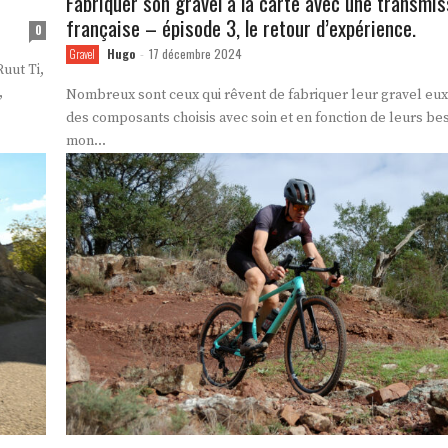
Fabriquer son gravel à la carte avec une transmis
française – épisode 3, le retour d’expérience.
0
Hugo
17 décembre 2024
Gravel
-
uut Ti,
,
Nombreux sont ceux qui rêvent de fabriquer leur gravel eu
des composants choisis avec soin et en fonction de leurs be
mon...