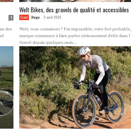
Welt Bikes, des gravels de qualité et accessibles
Hugo
2 avril 2025
1
Gravel
-
ane des
Welt, vous connaissez ? Pas impossible, voire fort probable,
nd
marque commence à faire parler sérieusement d’elle dans l’
Gravel depuis quelques mois...