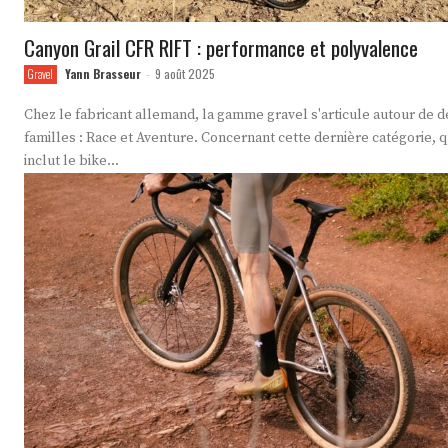
Canyon Grail CFR RIFT : performance et polyvalence
Yann Brasseur
9 août 2025
Gravel
-
Chez le fabricant allemand, la gamme gravel s'articule autour de 
familles : Race et Aventure. Concernant cette dernière catégorie, q
inclut le bike...