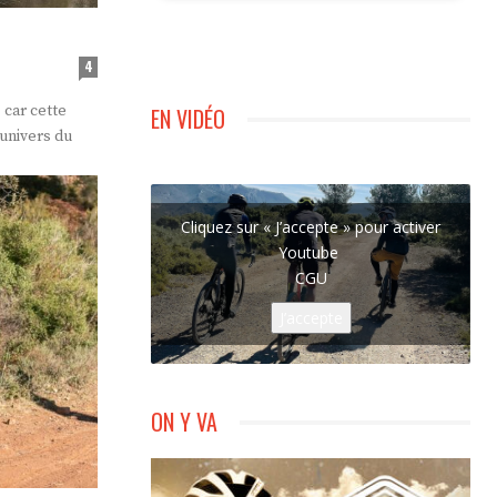
4
 car cette
EN VIDÉO
univers du
Cliquez sur « J’accepte » pour activer
Youtube
CGU
J’accepte
ON Y VA