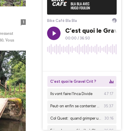
1
ièrement
80. Vous