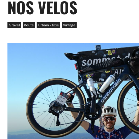
NOS VÉLOS
Gravel
Route
Urbain - fixie
Vintage