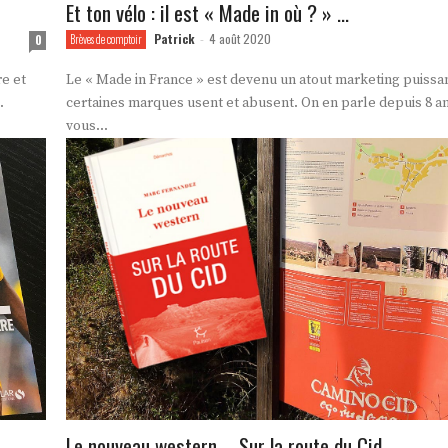
Et ton vélo : il est « Made in où ? » …
Patrick
4 août 2020
0
Brèves de comptoir
-
re et
Le « Made in France » est devenu un atout marketing puissa
.
certaines marques usent et abusent. On en parle depuis 8 an
vous...
Le nouveau western – Sur la route du Cid