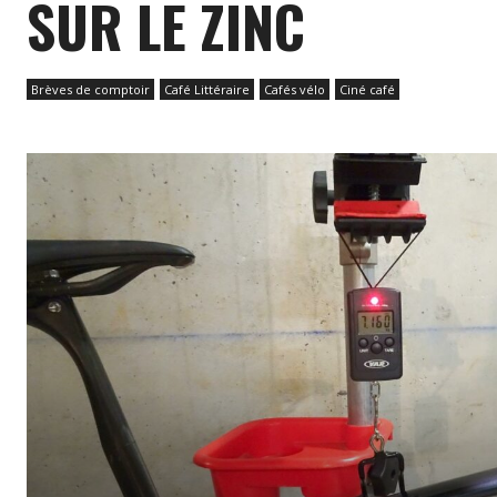
SUR LE ZINC
Brèves de comptoir
Café Littéraire
Cafés vélo
Ciné café