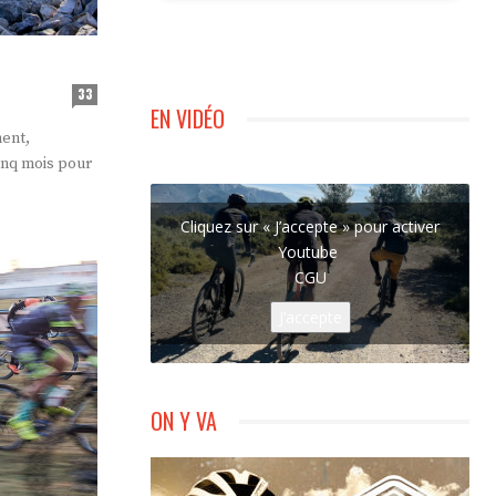
33
EN VIDÉO
ment,
cinq mois pour
Cliquez sur « J’accepte » pour activer
Youtube
CGU
J’accepte
ON Y VA