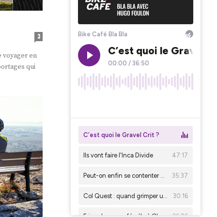
3
e voyager en