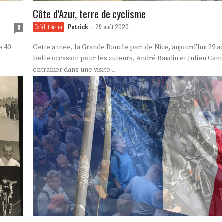
Côte d’Azur, terre de cyclisme
Patrick
29 août 2020
0
Café Littéraire
-
e 40
Cette année, la Grande Boucle part de Nice, aujourd'hui 29 a
belle occasion pour les auteurs, André Baudin et Julien Ca
entraîner dans une visite...