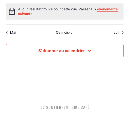
évènements
évènements
évènements
évènements
évènements
évènements
évènem
Aucun résultat trouvé pour cette vue. Passer aux
évènements
Notice
suivants
.
Mai
Ce mois-ci
Juil
S’abonner au calendrier