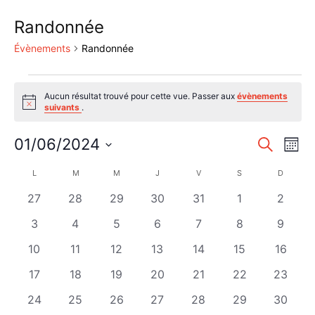
Randonnée
Évènements
Randonnée
Évènements
Aucun résultat trouvé pour cette vue. Passer aux
évènements
Notice
suivants
.
Reche
Nav
01/06/2024
Recherche
Mois
de
Sélectionnez
et
Calendrier
L
LUNDI
M
MARDI
M
MERCREDI
J
JEUDI
V
VENDREDI
S
SAMEDI
D
DIMANC
une
vu
naviga
date.
de
0
0
0
0
0
0
0
27
28
29
30
31
1
2
Év
de
évènements
évènements
évènements
évènements
évènements
évènements
évènem
Évènements
0
0
0
0
0
0
0
3
4
5
6
7
8
9
vues
évènements
évènements
évènements
évènements
évènements
évènements
évènem
0
0
0
0
0
0
0
10
11
12
13
14
15
16
Évène
évènements
évènements
évènements
évènements
évènements
évènements
évènem
0
0
0
0
0
0
0
17
18
19
20
21
22
23
évènements
évènements
évènements
évènements
évènements
évènements
évènem
0
0
0
0
0
0
0
24
25
26
27
28
29
30