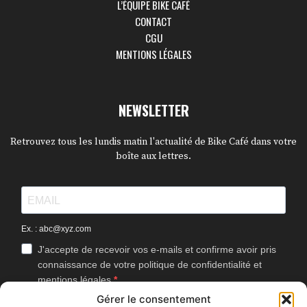
L’ÉQUIPE BIKE CAFÉ
CONTACT
CGU
MENTIONS LÉGALES
NEWSLETTER
Retrouvez tous les lundis matin l'actualité de Bike Café dans votre
boîte aux lettres.
Ex. : abc@xyz.com
J'accepte de recevoir vos e-mails et confirme avoir pris
connaissance de votre politique de confidentialité et
mentions légales.
Gérer le consentement
Vous pouvez vous désinscrire à tout moment en cliquant sur le lien