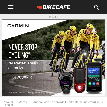
ANNONCE
Accueil
Matos
Panneau solaire nomade Lumtrack : du nouveau sous
le soleil