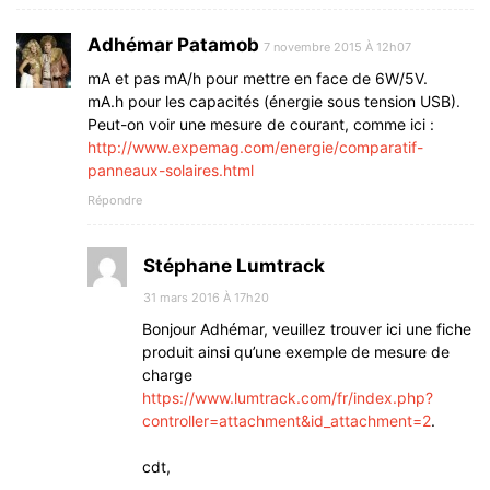
Adhémar Patamob
7 novembre 2015 À 12h07
mA et pas mA/h pour mettre en face de 6W/5V.
mA.h pour les capacités (énergie sous tension USB).
Peut-on voir une mesure de courant, comme ici :
http://www.expemag.com/energie/comparatif-
panneaux-solaires.html
Répondre
Stéphane Lumtrack
31 mars 2016 À 17h20
Bonjour Adhémar, veuillez trouver ici une fiche
produit ainsi qu’une exemple de mesure de
charge
https://www.lumtrack.com/fr/index.php?
controller=attachment&id_attachment=2
.
cdt,