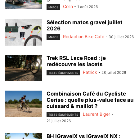
Colin
-
1 août 2026
MATOS
Sélection matos gravel juillet
2026
Rédaction Bike Café
-
30 juillet 2026
MATOS
Trek RSL Lace Road : je
redécouvre les lacets
Patrick
-
28 juillet 2026
TESTS ÉQUIPEMENTS
Combinaison Café du Cycliste
Cerise : quelle plus-value face au
cuissard & maillot ?
Laurent Biger
-
TESTS ÉQUIPEMENTS
21 juillet 2026
BH iGravelX vs iGravelX NX :