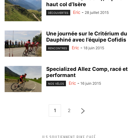
haut col d’Isère
Eric
-
28 juillet 2015
DÉCOUVERTES
Une journée sur le Critérium du
Dauphiné avec l’équipe Cofidis
Eric
-
18 juin 2015
RENCONTRES
Specialized Allez Comp, racé et
performant
Eric
-
16 juin 2015
NOS VÉLOS
1
2