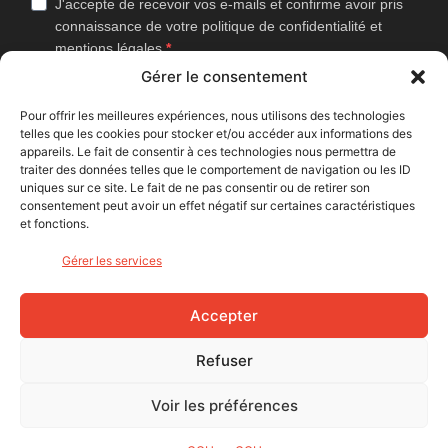
J'accepte de recevoir vos e-mails et confirme avoir pris
connaissance de votre politique de confidentialité et
mentions légales.
Gérer le consentement
Vous pouvez vous désinscrire à tout moment en cliquant sur le lien
présent dans nos emails.
Pour offrir les meilleures expériences, nous utilisons des technologies
telles que les cookies pour stocker et/ou accéder aux informations des
J'accepte que Bike Café mesure l'ouverture des
appareils. Le fait de consentir à ces technologies nous permettra de
newsletters afin d'améliorer les contenus proposés.
traiter des données telles que le comportement de navigation ou les ID
uniques sur ce site. Le fait de ne pas consentir ou de retirer son
consentement peut avoir un effet négatif sur certaines caractéristiques
et fonctions.
S'INSCRIRE
Gérer les services
NOUS SUIVRE
Accepter
Refuser
Voir les préférences