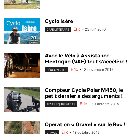
Cyclo Isère
Eric
-
23 juin 2016
CAFÉ LITTÉRAIRE
Avec le Vélo à Assistance
Electrique (VAE) tout s’accélère !
Eric
-
13 novembre 2015
DÉCOUVERTES
Compteur Cycle Polar M450, le
petit dernier a des arguments !
Eric
-
30 octobre 2015
TESTS ÉQUIPEMENTS
Opération « Gravel » sur le Roc !
Eric
-
18 octobre 2015
GRAVEL