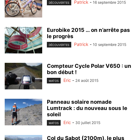
Patrick
-
16 septembre 2015
DÉCOUVERTES
Eurobike 2015 … on n’arrête pas
le progrès
Patrick
-
10 septembre 2015
DÉCOUVERTES
Compteur Cycle Polar V650 : un
bon début !
Eric
-
24 août 2015
MATOS
Panneau solaire nomade
Lumtrack : du nouveau sous le
soleil
Eric
-
30 juillet 2015
MATOS
Col du Sabot (2100m), le plus