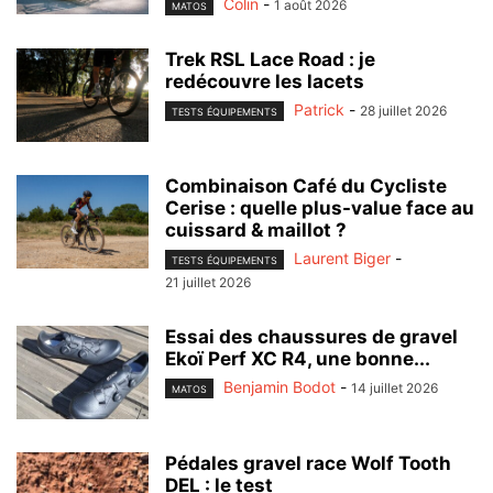
Colin
-
1 août 2026
MATOS
Trek RSL Lace Road : je
redécouvre les lacets
Patrick
-
28 juillet 2026
TESTS ÉQUIPEMENTS
Combinaison Café du Cycliste
Cerise : quelle plus-value face au
cuissard & maillot ?
Laurent Biger
-
TESTS ÉQUIPEMENTS
21 juillet 2026
Essai des chaussures de gravel
Ekoï Perf XC R4, une bonne...
Benjamin Bodot
-
14 juillet 2026
MATOS
Pédales gravel race Wolf Tooth
DEL : le test