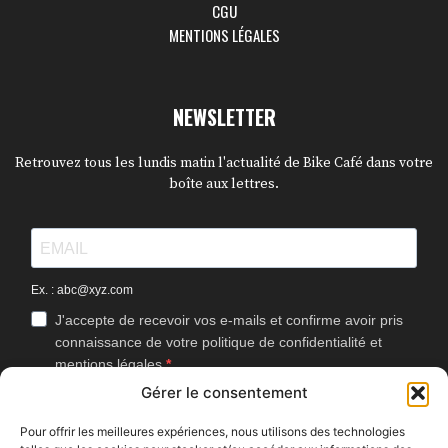
CGU
MENTIONS LÉGALES
NEWSLETTER
Retrouvez tous les lundis matin l'actualité de Bike Café dans votre
boîte aux lettres.
Ex. : abc@xyz.com
J'accepte de recevoir vos e-mails et confirme avoir pris
connaissance de votre politique de confidentialité et
mentions légales.
Gérer le consentement
Vous pouvez vous désinscrire à tout moment en cliquant sur le lien
présent dans nos emails.
Pour offrir les meilleures expériences, nous utilisons des technologies