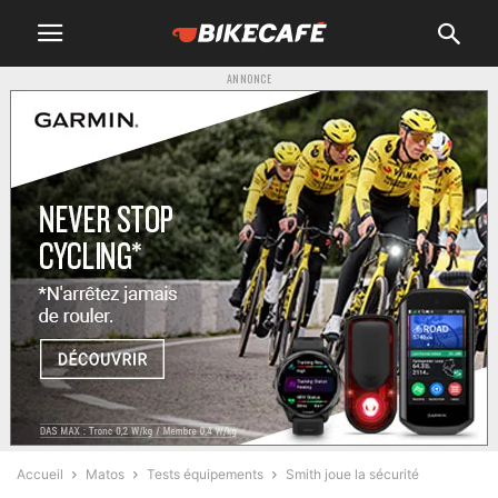
ANNONCE
Accueil
Matos
Tests équipements
Smith joue la sécurité