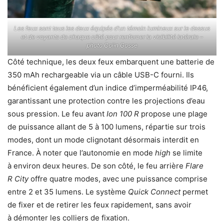
Les feux sont tous les deux équipés d’un témoin lumineux sur le dessus
et de voyants de chaque côté pour renforcer la visibilité latérale –
photo Colin Gosse
Côté technique, les deux feux embarquent une batterie de
350 mAh rechargeable via un câble USB-C fourni. Ils
bénéficient également d’un indice d’imperméabilité IP46,
garantissant une protection contre les projections d’eau
sous pression. Le feu avant
Ion 100 R
propose une plage
de puissance allant de 5 à 100 lumens, répartie sur trois
modes, dont un mode clignotant désormais interdit en
France. À noter que l’autonomie en mode
high
se limite
à environ deux heures. De son côté, le feu arrière
Flare
R City
offre quatre modes, avec une puissance comprise
entre 2 et 35 lumens. Le système
Quick Connect
permet
de fixer et de retirer les feux rapidement, sans avoir
à démonter les colliers de fixation.