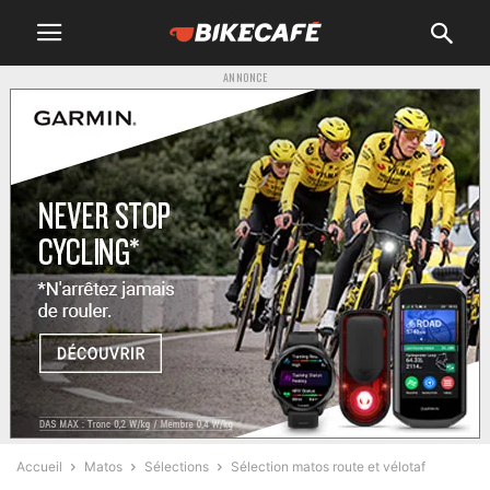
ANNONCE
Accueil
Matos
Sélections
Sélection matos route et vélotaf