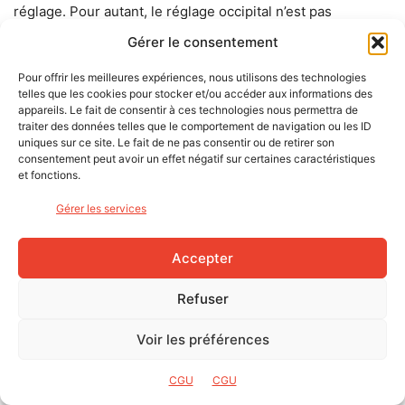
réglage. Pour autant, le réglage occipital n’est pas
ajustable en hauteur, ce qui est regrettable. Confirmé par
Gérer le consentement
des amis me suivant, l’éclairage arrière est très lumineux,
Pour offrir les meilleures expériences, nous utilisons des technologies
et apporte selon eux un supplément de visibilité
telles que les cookies pour stocker et/ou accéder aux informations des
impressionnant :
appareils. Le fait de consentir à ces technologies nous permettra de
traiter des données telles que le comportement de navigation ou les ID
uniques sur ce site. Le fait de ne pas consentir ou de retirer son
consentement peut avoir un effet négatif sur certaines caractéristiques
et fonctions.
Gérer les services
Accepter
Refuser
Voir les préférences
CGU
CGU