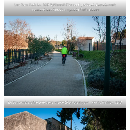
Les feux Trek
Ion 100 R/Flare R City
sont petits et discrets mais
assurent leur fonction – photo Colin Gosse
Le feu arrière offre une belle visibilité en plein jour – photo Patrick VDB