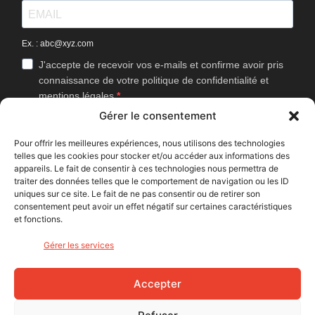
Ex. : abc@xyz.com
J'accepte de recevoir vos e-mails et confirme avoir pris
connaissance de votre politique de confidentialité et
mentions légales.
Gérer le consentement
Vous pouvez vous désinscrire à tout moment en cliquant sur le lien
présent dans nos emails.
Pour offrir les meilleures expériences, nous utilisons des technologies
telles que les cookies pour stocker et/ou accéder aux informations des
J'accepte que Bike Café mesure l'ouverture des
appareils. Le fait de consentir à ces technologies nous permettra de
newsletters afin d'améliorer les contenus proposés.
traiter des données telles que le comportement de navigation ou les ID
uniques sur ce site. Le fait de ne pas consentir ou de retirer son
consentement peut avoir un effet négatif sur certaines caractéristiques
et fonctions.
S'INSCRIRE
Gérer les services
NOUS SUIVRE
Accepter