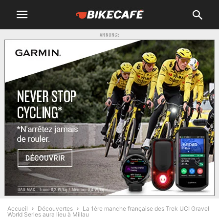
ANNONCE
Accueil
Découvertes
La 1ère manche française des Trek UCI Gravel
World Series aura lieu à Millau