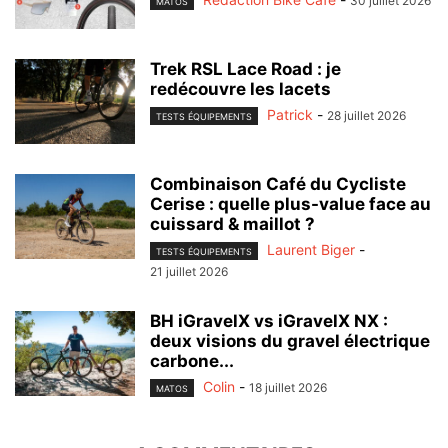
30 juillet 2026
MATOS
Trek RSL Lace Road : je
redécouvre les lacets
Patrick
-
28 juillet 2026
TESTS ÉQUIPEMENTS
Combinaison Café du Cycliste
Cerise : quelle plus-value face au
cuissard & maillot ?
Laurent Biger
-
TESTS ÉQUIPEMENTS
21 juillet 2026
BH iGravelX vs iGravelX NX :
deux visions du gravel électrique
carbone...
Colin
-
18 juillet 2026
MATOS