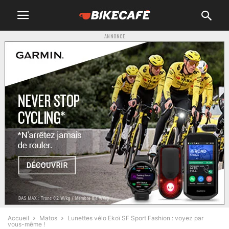
ANNONCE
Accueil
Matos
Lunettes vélo Ekoï SF Sport Fashion : voyez par
vous-même !