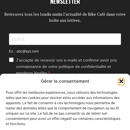
NEWSLETTER
Retrouvez tous les lundis matin l'actualité de Bike Café dans votre
boîte aux lettres.
Ex. : abc@xyz.com
J'accepte de recevoir vos e-mails et confirme avoir pris
connaissance de votre politique de confidentialité et
mentions légales.
Gérer le consentement
Vous pouvez vous désinscrire à tout moment en cliquant sur le lien
présent dans nos emails.
Pour offrir les meilleures expériences, nous utilisons des technologies
telles que les cookies pour stocker et/ou accéder aux informations des
J'accepte que Bike Café mesure l'ouverture des
appareils. Le fait de consentir à ces technologies nous permettra de
newsletters afin d'améliorer les contenus proposés.
traiter des données telles que le comportement de navigation ou les ID
uniques sur ce site. Le fait de ne pas consentir ou de retirer son
consentement peut avoir un effet négatif sur certaines caractéristiques
et fonctions.
S'INSCRIRE