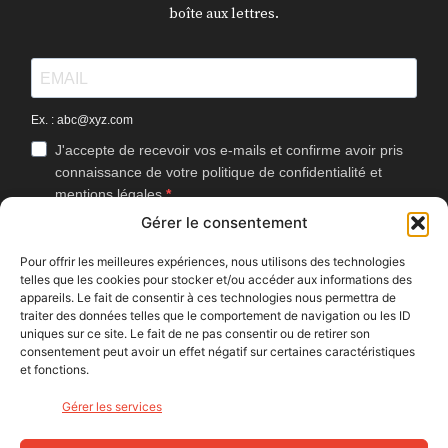
boîte aux lettres.
Ex. : abc@xyz.com
J'accepte de recevoir vos e-mails et confirme avoir pris
connaissance de votre politique de confidentialité et
mentions légales.
Gérer le consentement
Vous pouvez vous désinscrire à tout moment en cliquant sur le lien
présent dans nos emails.
Pour offrir les meilleures expériences, nous utilisons des technologies
telles que les cookies pour stocker et/ou accéder aux informations des
J'accepte que Bike Café mesure l'ouverture des
appareils. Le fait de consentir à ces technologies nous permettra de
newsletters afin d'améliorer les contenus proposés.
traiter des données telles que le comportement de navigation ou les ID
uniques sur ce site. Le fait de ne pas consentir ou de retirer son
consentement peut avoir un effet négatif sur certaines caractéristiques
et fonctions.
S'INSCRIRE
Gérer les services