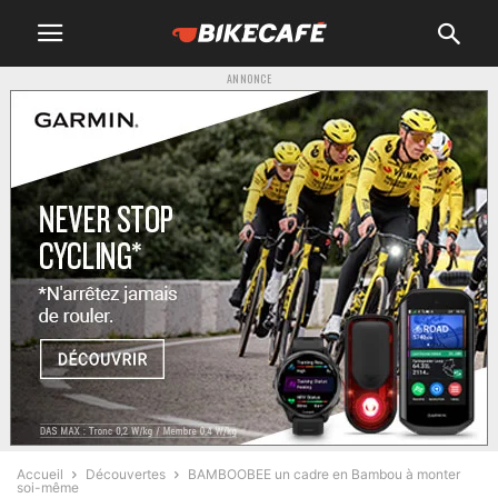
ANNONCE
Accueil
Découvertes
BAMBOOBEE un cadre en Bambou à monter
soi-même