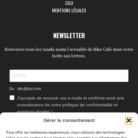
CGU
MENTIONS LÉGALES
NEWSLETTER
Retrouvez tous les lundis matin l'actualité de Bike Café dans votre
boîte aux lettres.
Ex. : abc@xyz.com
J'accepte de recevoir vos e-mails et confirme avoir pris
connaissance de votre politique de confidentialité et
mentions légales.
Gérer le consentement
Vous pouvez vous désinscrire à tout moment en cliquant sur le lien
présent dans nos emails.
Pour offrir les meilleures expériences, nous utilisons des technologies
telles que les cookies pour stocker et/ou accéder aux informations des