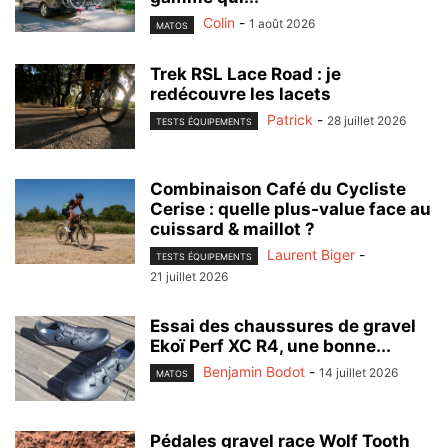
Colin
-
1 août 2026
MATOS
Trek RSL Lace Road : je
redécouvre les lacets
Patrick
-
28 juillet 2026
TESTS ÉQUIPEMENTS
Combinaison Café du Cycliste
Cerise : quelle plus-value face au
cuissard & maillot ?
Laurent Biger
-
TESTS ÉQUIPEMENTS
21 juillet 2026
Essai des chaussures de gravel
Ekoï Perf XC R4, une bonne...
Benjamin Bodot
-
14 juillet 2026
MATOS
Pédales gravel race Wolf Tooth