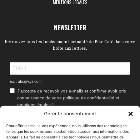
MENTIONS LÉGALES
NEWSLETTER
Retrouvez tous les lundis matin l'actualité de Bike Café dans votre
boîte aux lettres.
Ex. : abc@xyz.com
J'accepte de recevoir vos e-mails et confirme avoir pris
connaissance de votre politique de confidentialité et
mentions légales.
Gérer le consentement
Vous pouvez vous désinscrire à tout moment en cliquant sur le lien
présent dans nos emails.
Pour offrir les meilleures expériences, nous utilisons des technologies
telles que les cookies pour stocker et/ou accéder aux informations des
J'accepte que Bike Café mesure l'ouverture des
appareils. Le fait de consentir à ces technologies nous permettra de
newsletters afin d'améliorer les contenus proposés.