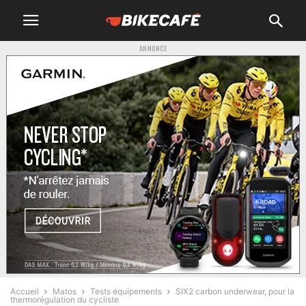
ANNONCE
Accueil
Matos
Tests équipements
SIX2 carbon underwear, pour la
thermorégulation du cycliste