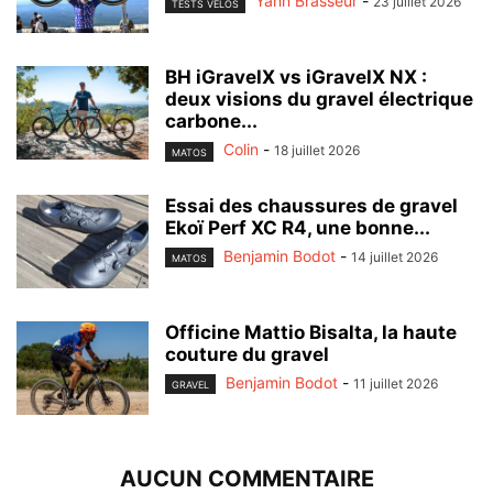
Yann Brasseur
-
23 juillet 2026
TESTS VÉLOS
BH iGravelX vs iGravelX NX :
deux visions du gravel électrique
carbone...
Colin
-
18 juillet 2026
MATOS
Essai des chaussures de gravel
Ekoï Perf XC R4, une bonne...
Benjamin Bodot
-
14 juillet 2026
MATOS
Officine Mattio Bisalta, la haute
couture du gravel
Benjamin Bodot
-
11 juillet 2026
GRAVEL
AUCUN COMMENTAIRE