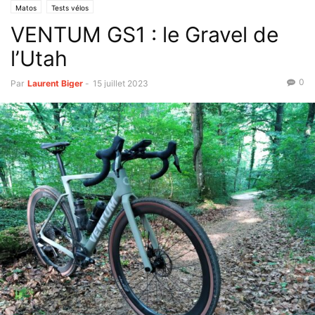
Matos
Tests vélos
VENTUM GS1 : le Gravel de
l’Utah
0
Par
Laurent Biger
-
15 juillet 2023