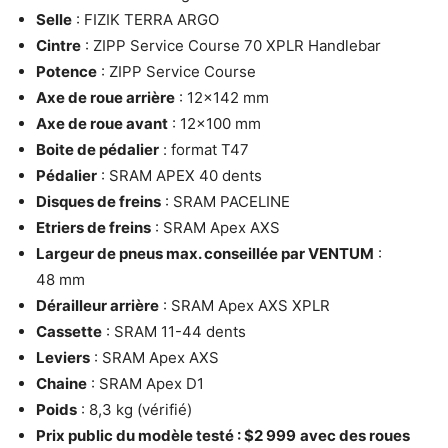
Selle
: FIZIK TERRA ARGO
Cintre
: ZIPP Service Course 70 XPLR Handlebar
Potence
: ZIPP Service Course
Axe de roue arrière
: 12×142 mm
Axe de roue avant
: 12×100 mm
Boite de pédalier
: format T47
Pédalier
: SRAM APEX 40 dents
Disques de freins
: SRAM PACELINE
Etriers de freins
: SRAM Apex AXS
Largeur de pneus max. conseillée par VENTUM
:
48 mm
Dérailleur arrière
: SRAM Apex AXS XPLR
Cassette
: SRAM 11-44 dents
Leviers
: SRAM Apex AXS
Chaine
: SRAM Apex D1
Poids
: 8,3 kg (vérifié)
Prix public du modèle testé : $2 999
avec des roues