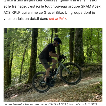
grâce à des angles bien calibrés. Quant à la transmission
et le freinage, c’est ici le tout nouveau groupe SRAM Apex
AXS XPLR qui anime ce Gravel Bike. Un groupe dont je
vous parlais en détail dans
cet article
.
Le rendement, c’est son truc à ce VENTUM GS1 (photo Alexis AUBERT)