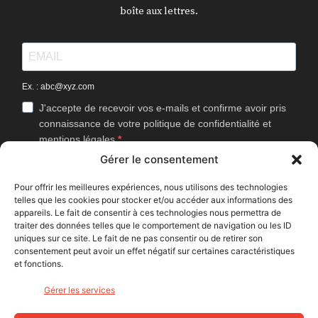
boîte aux lettres.
Ex. : abc@xyz.com
J'accepte de recevoir vos e-mails et confirme avoir pris
connaissance de votre politique de confidentialité et
mentions légales.
Gérer le consentement
Vous pouvez vous désinscrire à tout moment en cliquant sur le lien
présent dans nos emails.
Pour offrir les meilleures expériences, nous utilisons des technologies
telles que les cookies pour stocker et/ou accéder aux informations des
J'accepte que Bike Café mesure l'ouverture des
appareils. Le fait de consentir à ces technologies nous permettra de
newsletters afin d'améliorer les contenus proposés.
traiter des données telles que le comportement de navigation ou les ID
uniques sur ce site. Le fait de ne pas consentir ou de retirer son
consentement peut avoir un effet négatif sur certaines caractéristiques
et fonctions.
S'INSCRIRE
Gérer les services