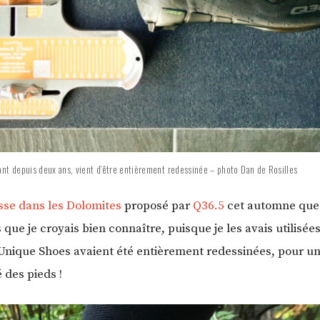
ant depuis deux ans, vient d’être entièrement redessinée – photo Dan de Rosilles
sse dans les Dolomites
proposé par
Q36.5
cet automne que j
que je croyais bien connaître, puisque je les avais utilisée
s Unique Shoes avaient été entièrement redessinées, pour un
 des pieds !