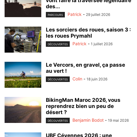
vont faire la traversée légendaire
des...
Patrick
-
29 juillet 2026
PARCOURS
Les sorciers des roues, saison 3 :
les roues Prymahl
Patrick
-
1 juillet 2026
DÉCOUVERTES
Le Vercors, en gravel, ça passe
au vert !
Colin
-
18 juin 2026
DÉCOUVERTES
BikingMan Maroc 2026, vous
reprendrez bien un peu de
désert ?
Benjamin Bodot
-
19 mai 2026
DÉCOUVERTES
UBF Cévennes 2026 : une