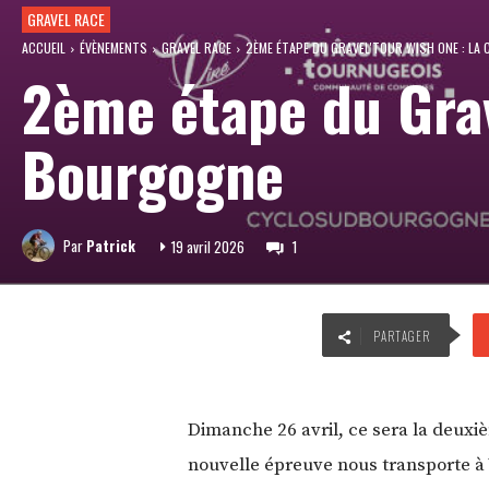
GRAVEL RACE
ACCUEIL
ÉVÈNEMENTS
GRAVEL RACE
2ÈME ÉTAPE DU GRAVEL'TOUR WISH ONE : LA
2ème étape du Grav
Bourgogne
Par
Patrick
19 avril 2026
1
PARTAGER
Dimanche 26 avril, ce sera la deux
nouvelle épreuve nous transporte à V