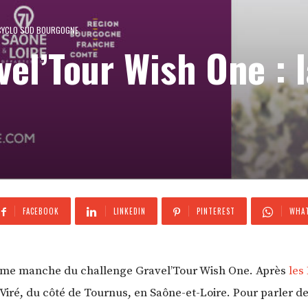
 CYCLO SUD BOURGOGNE
el’Tour Wish One : 
FACEBOOK
LINKEDIN
PINTEREST
WHAT
ième manche du challenge Gravel’Tour Wish One. Après
les
iré, du côté de Tournus, en Saône-et-Loire. Pour parler de