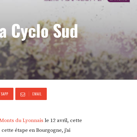
la Cyclo Sud
SAPP
EMAIL
 Monts du Lyonnais
le 12 avril, cette
 cette étape en Bourgogne, j’ai