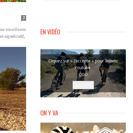
7
une excellente
EN VIDÉO
 significatif,
Cliquez sur « J’accepte » pour activer
Youtube
CGU
J’accepte
ON Y VA