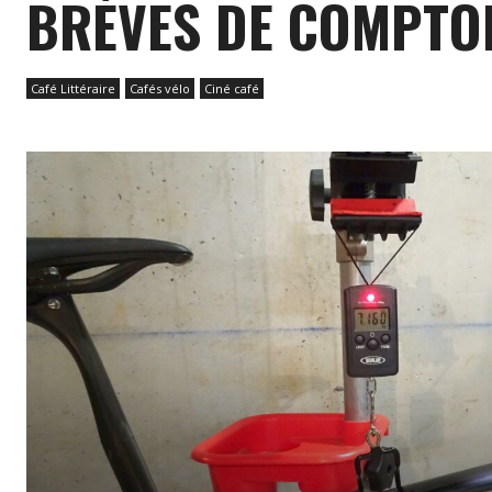
BRÈVES DE COMPTO
Café Littéraire
Cafés vélo
Ciné café