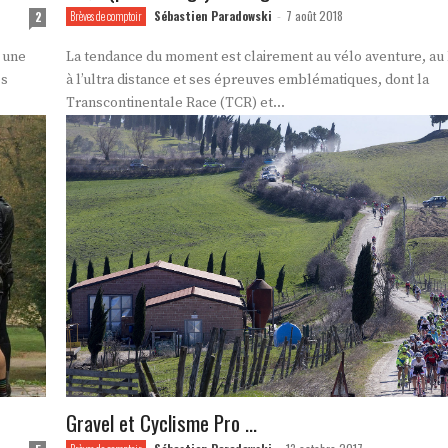
Sébastien Paradowski
7 août 2018
2
Brèves de comptoir
-
r une
La tendance du moment est clairement au vélo aventure, au
es
à l’ultra distance et ses épreuves emblématiques, dont la
Transcontinentale Race (TCR) et...
Gravel et Cyclisme Pro …