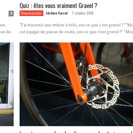
Quiz : êtes vous vraiment Gravel ?
Jérôme Sorrel
7 octobre 2018
0
Brèves de comptoir
-
ure
"J'ai traversé une rivière à vélo, est-ce que c'est gravel ?" "
ont du
est équipé de pneus de route, est-ce que c'est gravel ?" "Mon