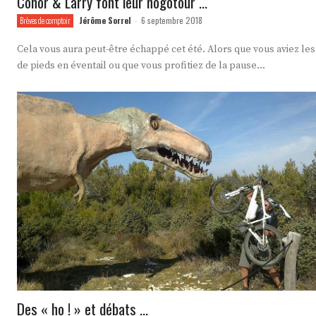
Conor & Larry font leur nogotour …
Jérôme Sorrel
6 septembre 2018
Brèves de comptoir
-
Cela vous aura peut-être échappé cet été. Alors que vous aviez les
de pieds en éventail ou que vous profitiez de la pause...
Des « ho ! » et débats …