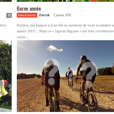
Borne année
Patrick
2 janvier 2019
13
Brèves de comptoir
-
trer
Pardon, ma langue a fourché au moment de vous souhaiter 
année 2019 ... Mais ce « lapsus linguae » est très certainement
car je...