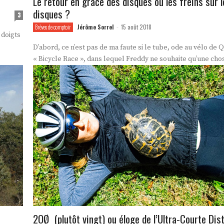
Le retour en grâce des disques ou les freins sur l
disques ?
3
Jérôme Sorrel
15 août 2018
Brèves de comptoir
-
 doigts
D’abord, ce n’est pas de ma faute si le tube, ode au vélo de
« Bicycle Race », dans lequel Freddy ne souhaite qu’une chose
2OØ (plutôt vingt) ou éloge de l’Ultra-Courte Di