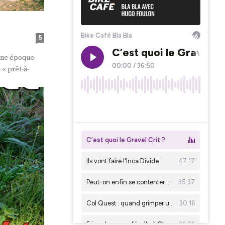
5
 une époque
 « prêt-à-