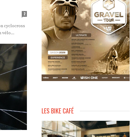
2
Mon cyclocross
 vélo...
LES BIKE CAFÉ