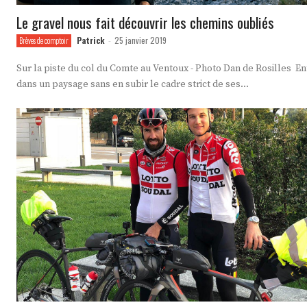
Le gravel nous fait découvrir les chemins oubliés
Patrick
25 janvier 2019
Brèves de comptoir
-
Sur la piste du col du Comte au Ventoux - Photo Dan de Rosilles En
dans un paysage sans en subir le cadre strict de ses...