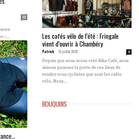
es
12
 Queen
Les cafés vélo de l’été : Fringale
 :...
vient d’ouvrir à Chambéry
Patrick
15 juillet 2026
-
0
Depuis que nous avons créé Bike Café, nous
aimons pousser la porte de ces lieux de
rendez-vous cyclistes que sont les cafés
vélo. Nous...
BOUQUINS
stance…