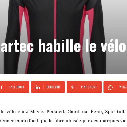
artec habille le vélo
FACEBOOK
LINKEDIN
PINTEREST
WHAT
 vélo chez Mavic, Pedaled, Giordana, Reric, Sportfull, 
ier coup d’oeil que la fibre utilisée par ces marques vie