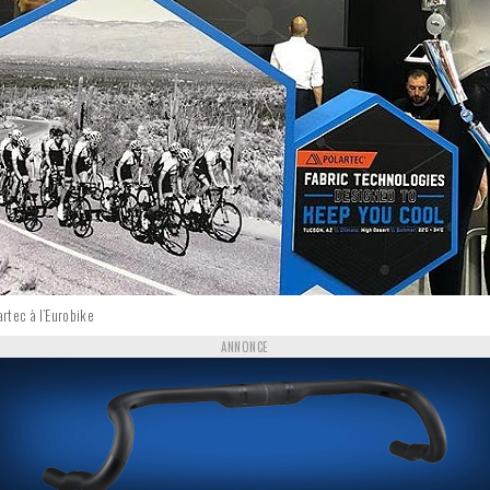
artec à l’Eurobike
ANNONCE