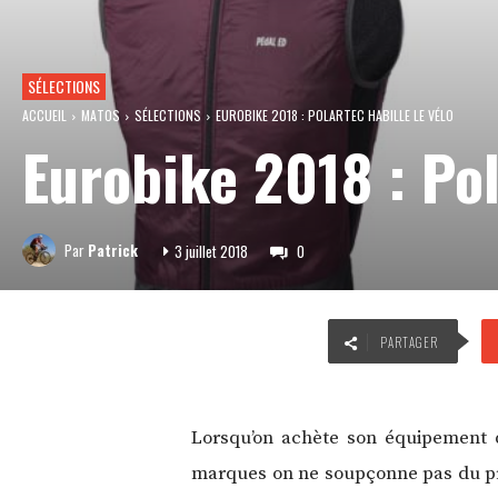
SÉLECTIONS
ACCUEIL
MATOS
SÉLECTIONS
EUROBIKE 2018 : POLARTEC HABILLE LE VÉLO
Eurobike 2018 : Pol
Par
Patrick
3 juillet 2018
0
PARTAGER
Lorsqu’on achète son équipement de
marques on ne soupçonne pas du prem