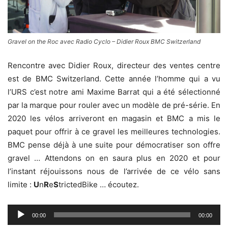
Gravel on the Roc avec Radio Cyclo – Didier Roux BMC Switzerland
Rencontre avec Didier Roux, directeur des ventes centre
est de BMC Switzerland. Cette année l’homme qui a vu
l’URS c’est notre ami Maxime Barrat qui a été sélectionné
par la marque pour rouler avec un modèle de pré-série. En
2020 les vélos arriveront en magasin et BMC a mis le
paquet pour offrir à ce gravel les meilleures technologies.
BMC pense déjà à une suite pour démocratiser son offre
gravel … Attendons on en saura plus en 2020 et pour
l’instant réjouissons nous de l’arrivée de ce vélo sans
limite :
U
n
R
e
S
trictedBike … écoutez.
Lecteur
00:00
00:00
audio