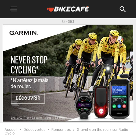
ANNONCE
Accueil
Découvertes
Rencontres
Gravel « on the roc » sur Radio
Cyclo …