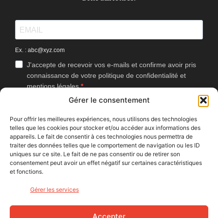
Ex. : abc@xyz.com
J'accepte de recevoir vos e-mails et confirme avoir pris
connaissance de votre politique de confidentialité et
mentions légales.
Gérer le consentement
Vous pouvez vous désinscrire à tout moment en cliquant sur le lien
présent dans nos emails.
Pour offrir les meilleures expériences, nous utilisons des technologies
telles que les cookies pour stocker et/ou accéder aux informations des
J'accepte que Bike Café mesure l'ouverture des
appareils. Le fait de consentir à ces technologies nous permettra de
newsletters afin d'améliorer les contenus proposés.
traiter des données telles que le comportement de navigation ou les ID
uniques sur ce site. Le fait de ne pas consentir ou de retirer son
consentement peut avoir un effet négatif sur certaines caractéristiques
et fonctions.
S'INSCRIRE
Gérer les services
NOUS SUIVRE
Accepter