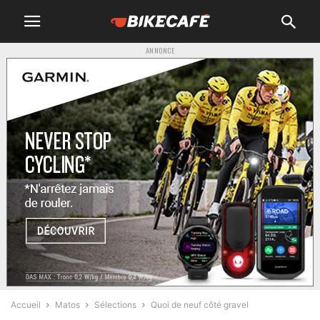
ANNONCE
Accueil
Matos
Sélections
Quoi de neuf côté gravel