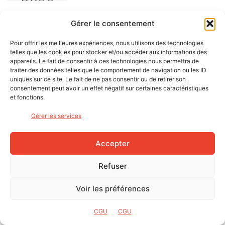
Gérer le consentement
1 COMMENTAIRE
Pour offrir les meilleures expériences, nous utilisons des technologies
Pierre
telles que les cookies pour stocker et/ou accéder aux informations des
29 janvier 2020 À 22h21
appareils. Le fait de consentir à ces technologies nous permettra de
Bonjour à tous, le plaisir du choix et des
traiter des données telles que le comportement de navigation ou les ID
équipementiers qui s engouffrent sur la voie
uniques sur ce site. Le fait de ne pas consentir ou de retirer son
consentement peut avoir un effet négatif sur certaines caractéristiques
gravel….très bon pour le pratiquant……merci pour cet
et fonctions.
article
Répondre
Gérer les services
Accepter
LAISSER UN COMMENTAIRE
Refuser
Voir les préférences
CGU
CGU