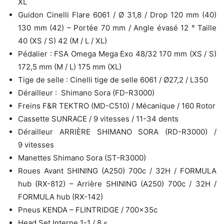
XL
Guidon Cinelli Flare 6061 / Ø 31,8 / Drop 120 mm (40)
130 mm (42) – Portée 70 mm / Angle évasé 12 ° Taille
40 (XS / S) 42 (M / L / XL)
Pédalier : FSA Omega Mega Exo 48/32 170 mm (XS / S)
172,5 mm (M / L) 175 mm (XL)
Tige de selle : Cinelli tige de selle 6061 / Ø27,2 / L350
Dérailleur : Shimano Sora (FD-R3000)
Freins F&R TEKTRO (MD-C510) / Mécanique / 160 Rotor
Cassette SUNRACE / 9 vitesses / 11-34 dents
Dérailleur ARRIÈRE SHIMANO SORA (RD-R3000) /
9 vitesses
Manettes Shimano Sora (ST-R3000)
Roues Avant SHINING (A250) 700c / 32H / FORMULA
hub (RX-812) – Arrière SHINING (A250) 700c / 32H /
FORMULA hub (RX-142)
Pneus KENDA – FLINTRIDGE / 700x35c
Head Set Interne 1-1 / 8 «