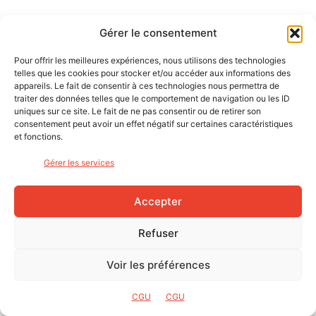
Caractéristiques du Bergamont
Gérer le consentement
Grandurance Expert
Pour offrir les meilleures expériences, nous utilisons des technologies
telles que les cookies pour stocker et/ou accéder aux informations des
CADRE : HSC Carbone
appareils. Le fait de consentir à ces technologies nous permettra de
traiter des données telles que le comportement de navigation ou les ID
FOURCHE : Carbone, pivot carbone, axe 12×100 mm
uniques sur ce site. Le fait de ne pas consentir ou de retirer son
DÉRAILLEUR ARRIÈRE : Shimano GRX, RD-RX400
consentement peut avoir un effet négatif sur certaines caractéristiques
et fonctions.
DÉRAILLEUR AVANT : Shimano GRX, FD-RX400
LEVIERS : Shimano GRX, ST-RX400, 2×10-vitesses
Gérer les services
PÉDALIER : Shimano GRX, FC-RX600, 46/30t
BOITIER DE PÉDALIER : Shimano BB-RS500, press-fit
Accepter
CHAÎNE : KMC X10
CASSETTE : Shimano CS-HG50, 11-36t
Refuser
ETRIERS DE FREINS : Shimano GRX BR-RX400
Voir les préférences
DISQUES DE FREIN : Shimano SM-RT64, 160 mm
CINTRE : X-Race Aero, flare : 16°
CGU
CGU
POTENCE : Viper, – 7°