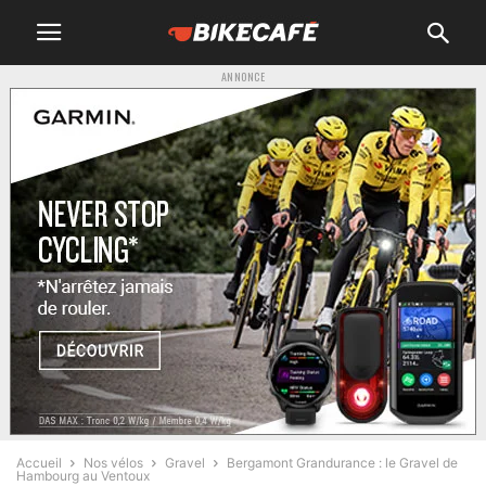
ANNONCE
Accueil
Nos vélos
Gravel
Bergamont Grandurance : le Gravel de
Hambourg au Ventoux