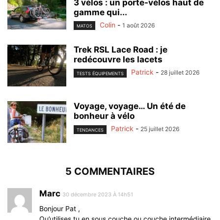
3 vélos : un porte-vélos haut de
gamme qui...
Colin
-
1 août 2026
MATOS
Trek RSL Lace Road : je
redécouvre les lacets
Patrick
-
28 juillet 2026
TESTS ÉQUIPEMENTS
Voyage, voyage… Un été de
bonheur à vélo
Patrick
-
25 juillet 2026
TENDANCES
5 COMMENTAIRES
Marc
30 décembre 2023 À 14h51
Bonjour Pat ,
Qu’utilises tu en sous couche ou couche intermédiaire