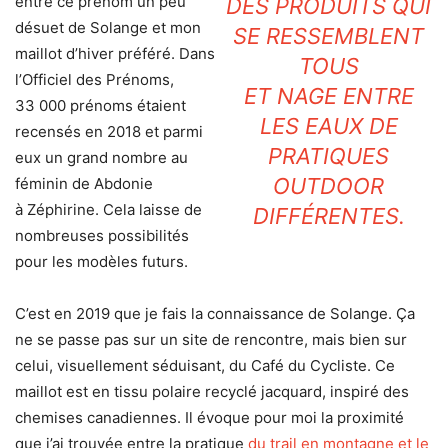
entre ce prénom un peu
DES PRODUITS QUI
désuet de Solange et mon
SE RESSEMBLENT
maillot d’hiver préféré. Dans
TOUS
l’Officiel des Prénoms,
ET NAGE ENTRE
33 000 prénoms étaient
LES EAUX DE
recensés en 2018 et parmi
PRATIQUES
eux un grand nombre au
OUTDOOR
féminin de Abdonie
à Zéphirine. Cela laisse de
DIFFÉRENTES.
nombreuses possibilités
pour les modèles futurs.
C’est en 2019 que je fais la connaissance de Solange. Ça
ne se passe pas sur un site de rencontre, mais bien sur
celui, visuellement séduisant, du Café du Cycliste. Ce
maillot est en tissu polaire recyclé jacquard, inspiré des
chemises canadiennes. Il évoque pour moi la proximité
que j’ai trouvée entre la pratique
du trail en montagne et le