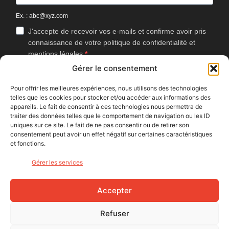
Ex. : abc@xyz.com
J'accepte de recevoir vos e-mails et confirme avoir pris
connaissance de votre politique de confidentialité et
mentions légales.
Gérer le consentement
Vous pouvez vous désinscrire à tout moment en cliquant sur le lien
présent dans nos emails.
Pour offrir les meilleures expériences, nous utilisons des technologies
telles que les cookies pour stocker et/ou accéder aux informations des
J'accepte que Bike Café mesure l'ouverture des
appareils. Le fait de consentir à ces technologies nous permettra de
newsletters afin d'améliorer les contenus proposés.
traiter des données telles que le comportement de navigation ou les ID
uniques sur ce site. Le fait de ne pas consentir ou de retirer son
consentement peut avoir un effet négatif sur certaines caractéristiques
et fonctions.
S'INSCRIRE
Gérer les services
NOUS SUIVRE
Accepter
Refuser