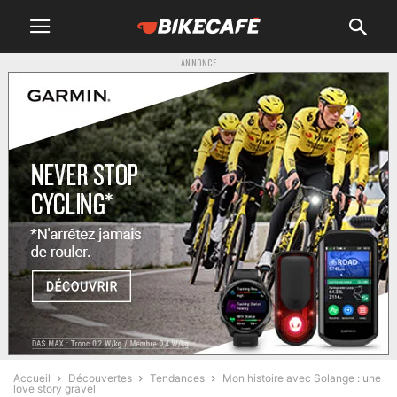
ANNONCE
Accueil
Découvertes
Tendances
Mon histoire avec Solange : une
love story gravel