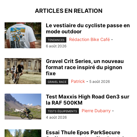
ARTICLES EN RELATION
Le vestiaire du cycliste passe en
mode outdoor
Rédaction Bike Café
-
TENDANCES
6 août 2026
Gravel Crit Series, un nouveau
format race inspiré du pignon
fixe
Patrick
-
5 août 2026
GRAVEL RACE
Test Maxxis High Road Gen3 sur
la RAF 500KM
Pierre Dubarry
-
TESTS ÉQUIPEMENTS
4 août 2026
Essai Thule Epos ParkSecure